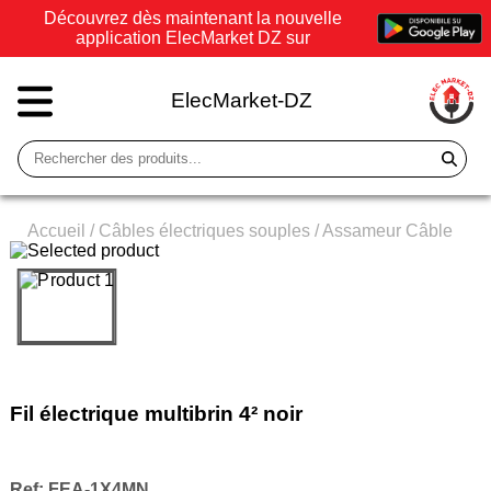
Découvrez dès maintenant la nouvelle
application ElecMarket DZ sur
ElecMarket-DZ
Accueil
/
Câbles électriques souples
/
Assameur Câble
Fil électrique multibrin 4² noir
Ref:
FEA-1X4MN