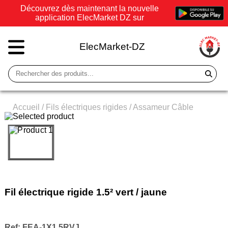
Découvrez dès maintenant la nouvelle
application ElecMarket DZ sur
ElecMarket-DZ
Accueil
/
Fils électriques rigides
/
Assameur Câble
Fil électrique rigide 1.5² vert / jaune
Ref:
FEA-1X1.5RVJ