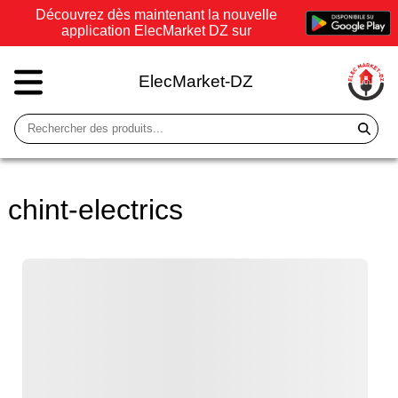
Découvrez dès maintenant la nouvelle
application ElecMarket DZ sur
ElecMarket-DZ
chint-electrics