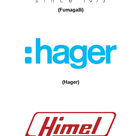
(
Fumagalli
)
(
Hager
)