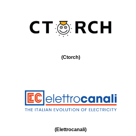
(
Ctorch
)
(
Elettrocanali
)