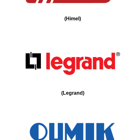
(
Himel
)
(
Legrand
)