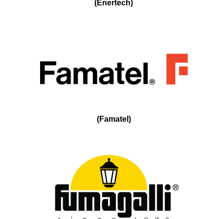
(
Enertech
)
(
Famatel
)