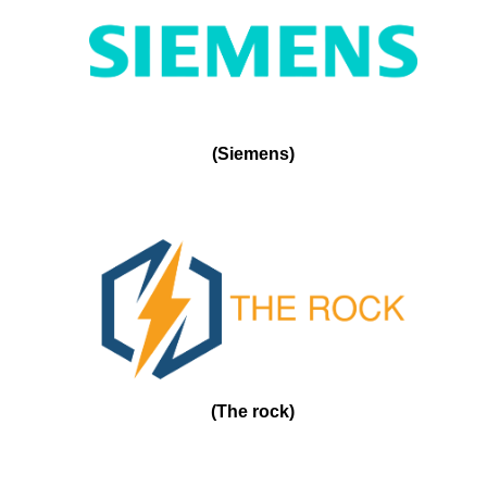
(
Siemens
)
(
The rock
)