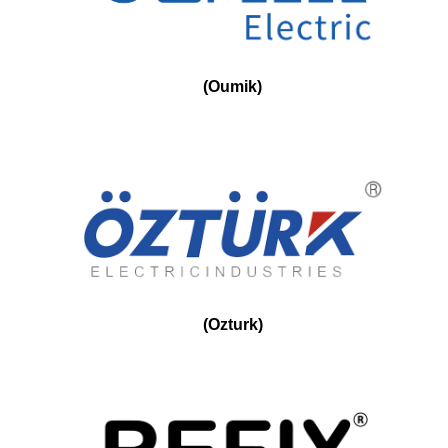
(
Oumik
)
(
Ozturk
)