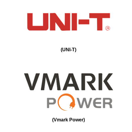
(
UNI-T
)
(
Vmark Power
)