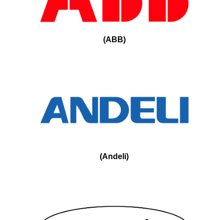
(
ABB
)
(
Andeli
)