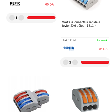
60
DA
1
WAGO Connecteur rapide à
levier 2X6 pôles - 1811-4
Ref:
1811-4
En stock
105
DA
1