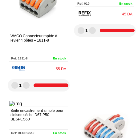
Ref:
010
En stock
45
DA
1
WAGO Connecteur rapide à
levier 4 pôles – 1811-8
Ref:
1811-8
En stock
55
DA
1
Boite encastrement simple pour
cloison sèche D67 P50 -
BESPCS50
Ref:
BESPCS50
En stock