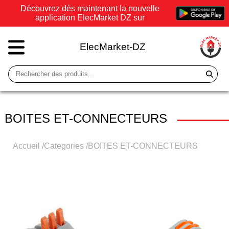
Découvrez dès maintenant la nouvelle
application ElecMarket DZ sur
ElecMarket-DZ
BOITES ET-CONNECTEURS
Accueil
/
Categories
/
BOITES ET-CONNECTEURS