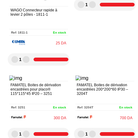
1
WAGO Connecteur rapide à
levier 2 pôles - 1811-1
Ref:
1811-1
En stock
25
DA
1
FAMATEL Boites de dérivation
FAMATEL Boites de dérivation
encastrées pour placo®
encastrées 200*200*60 IP30 –
115*115*45 IP20 – 3251
3204T
Ref:
3251
En stock
Ref:
3204T
En stock
300
DA
700
DA
1
1