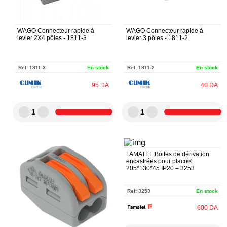
WAGO Connecteur rapide à
WAGO Connecteur rapide à
levier 2X4 pôles - 1811-3
levier 3 pôles - 1811-2
Ref:
1811-3
En stock
Ref:
1811-2
En stock
95
DA
40
DA
1
1
FAMATEL Boites de dérivation
encastrées pour placo®
205*130*45 IP20 – 3253
Ref:
3253
En stock
600
DA