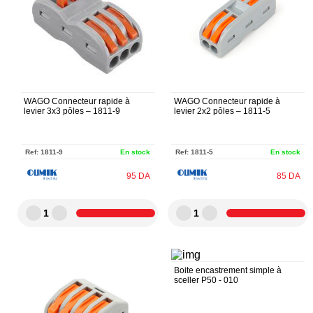
WAGO Connecteur rapide à
WAGO Connecteur rapide à
levier 3x3 pôles – 1811-9
levier 2x2 pôles – 1811-5
Ref:
1811-9
En stock
Ref:
1811-5
En stock
95
DA
85
DA
1
1
Boite encastrement simple à
sceller P50 - 010