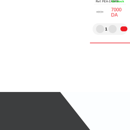
Ref:
FEA-1X4RB
En stock
7000
DA
1