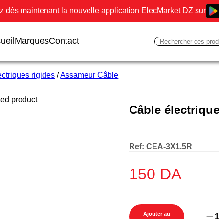
 dès maintenant la nouvelle application ElecMarket DZ sur
ueil
Marques
Contact
ctriques rigides
/
Assameur Câble
Câble électrique
Ref:
CEA-3X1.5R
150
DA
Ajouter au
1