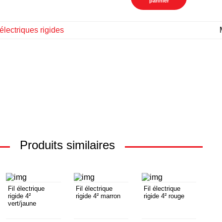
pannier
électriques rigides
Produits similaires
Fil électrique
Fil électrique
Fil électrique
rigide 4²
rigide 4² marron
rigide 4² rouge
vert/jaune