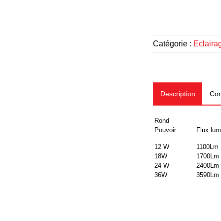
Catégorie :
Eclairag
Description
Com
Rond
Pouvoir
Flux lu
12 W
1100Lm
18W
1700Lm
24 W
2400Lm
36W
3590Lm