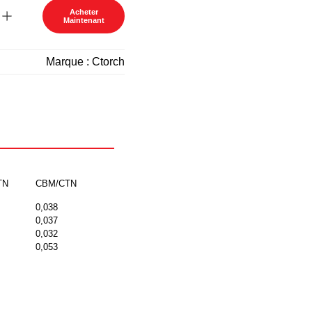
Acheter
Maintenant
Marque :
Ctorch
TN
CBM/CTN
0,038
0,037
0,032
0,053