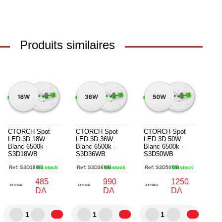
Produits similaires
CTORCH Spot
CTORCH Spot
CTORCH Spot
LED 3D 18W
LED 3D 36W
LED 3D 50W
Blanc 6500k -
Blanc 6500k -
Blanc 6500k -
S3D18WB
S3D36WB
S3D50WB
Ref:
S3D18WB
En stock
Ref:
S3D36WB
En stock
Ref:
S3D50WB
En stock
485
990
1250
DA
DA
DA
1
1
1