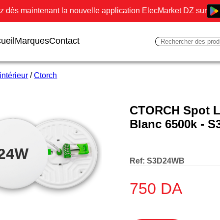
 dès maintenant la nouvelle application ElecMarket DZ sur
ueil
Marques
Contact
intérieur
/
Ctorch
CTORCH Spot L
Blanc 6500k - 
Ref:
S3D24WB
750
DA