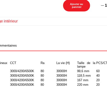
Ajouter au
1
pannier
e intérieur
mentaires
mineux
CCT
Ra
La vie (H)
Taille de la
PCS/C
lampe
3000/4200/6500K
80
30000H
99,6 mm
60
3000/4200/6500K
80
30000H
118,5 mm
40
3000/4200/6500K
80
30000H
167 mm
20
3000/4200/6500K
80
30000H
220 mm
20