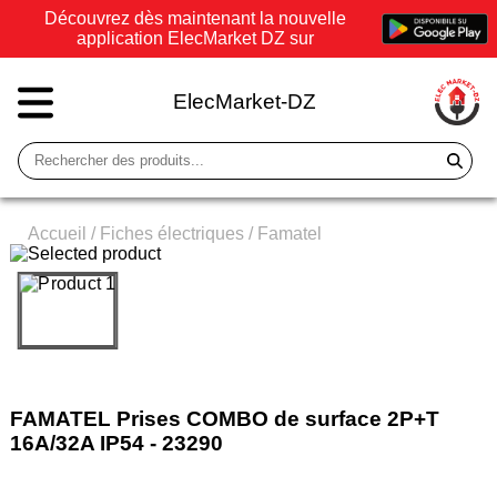
Découvrez dès maintenant la nouvelle
application ElecMarket DZ sur
ElecMarket-DZ
Accueil
/
Fiches électriques
/
Famatel
FAMATEL Prises COMBO de surface 2P+T
16A/32A IP54 - 23290