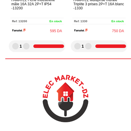
mâle 16A 32A 2P+T IP54
Triplite 3 prises 2P+T 16A blanc
-13200
-1330
Ref:
13200
En stock
Ref:
1330
En stock
595
DA
750
DA
1
1