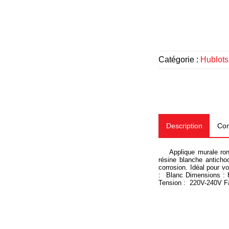
Catégorie :
Hublots
Description
Com
Applique murale ronde
résine blanche antichoc
corrosion. Idéal pour vo
:
Blanc
Dimensions :
H
Tension :
220V-240V
F