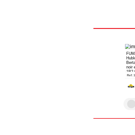
FUM
Hublo
Bert
noir 
1B2.
Ref: