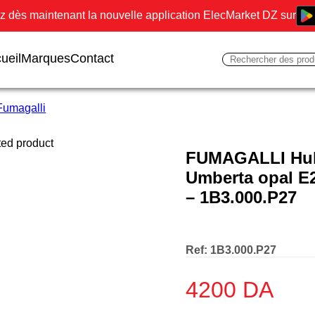
 dès maintenant la nouvelle application ElecMarket DZ sur
ueil
Marques
Contact
Fumagalli
FUMAGALLI Hubl
Umberta opal E2
– 1B3.000.P27
Ref:
1B3.000.P27
4200
DA