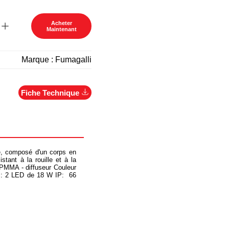
Acheter
Maintenant
Marque :
Fumagalli
Fiche Technique
é, composé d'un corps en
stant à la rouille et à la
 PMMA - diffuseur
Couleur
:
2 LED de 18 W
IP:
66