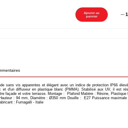
Ajouter au
1
pannier
mentaires
 sans vis apparentes et élégant avec un indice de protection IP66 élev
 et d'un diffuseur en plastique blanc (PMMA). Stabilisé aux UV, il est rési
tre façade et votre terrasse.
Montage :
Plafond
Matière
: Résine, Plastique
auteur : 94 mm, Diamètre : Ø350 mm
Douille :
E27
Puissance maximale 
abricant :
Fumagalli - Italie