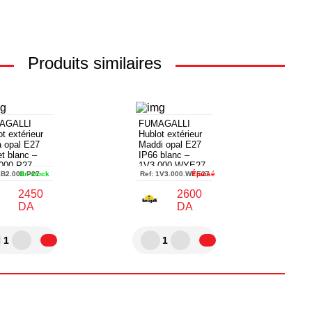
Produits similaires
AGALLI
FUMAGALLI
t extérieur
Hublot extérieur
a opal E27
Maddi opal E27
et blanc –
IP66 blanc –
000.P27
1V3.000.WYE27
1B2.000.P27
En stock
Ref:
1V3.000.WYE27
Épuisé
2450
2600
DA
DA
1
1