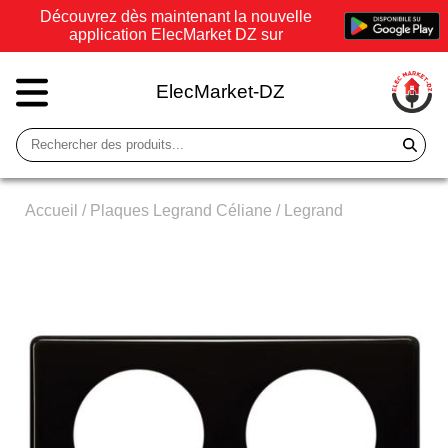
Découvrez dès maintenant la nouvelle
application ElecMarket DZ sur
ElecMarket-DZ
Accueil
/
Plaques Legrand Céliane
/
Legrand