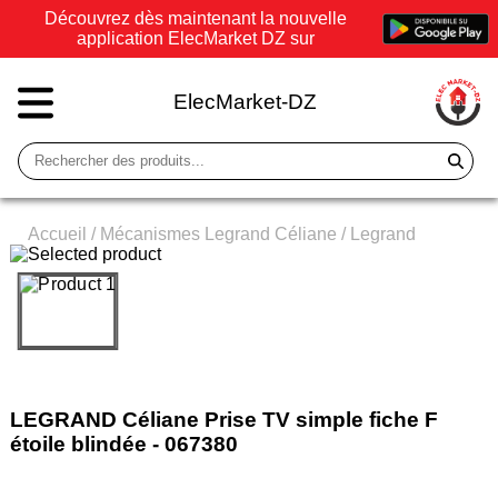
Découvrez dès maintenant la nouvelle
application ElecMarket DZ sur
ElecMarket-DZ
Accueil
/
Mécanismes Legrand Céliane
/
Legrand
LEGRAND Céliane Prise TV simple fiche F
étoile blindée - 067380