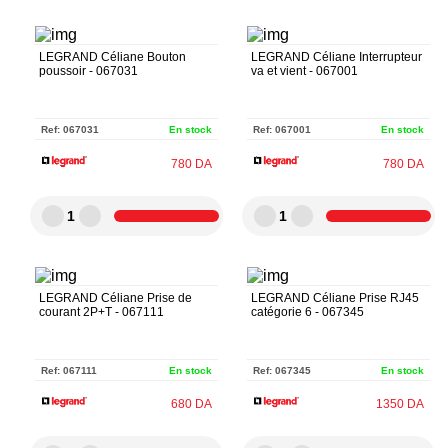
LEGRAND Céliane Bouton
LEGRAND Céliane Interrupteur
poussoir - 067031
va et vient - 067001
Ref:
067031
En stock
Ref:
067001
En stock
780
DA
780
DA
1
1
LEGRAND Céliane Prise de
LEGRAND Céliane Prise RJ45
courant 2P+T - 067111
catégorie 6 - 067345
Ref:
067111
En stock
Ref:
067345
En stock
680
DA
1350
DA