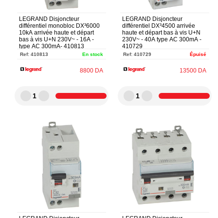
LEGRAND Disjoncteur
LEGRAND Disjoncteur
différentiel monobloc DX³6000
différentiel DX³4500 arrivée
10kA arrivée haute et départ
haute et départ bas à vis U+N
bas à vis U+N 230V~ - 16A -
230V~ - 40A type AC 300mA -
type AC 300mA- 410813
410729
Ref:
410813
En stock
Ref:
410729
Épuisé
8800
DA
13500
DA
1
1