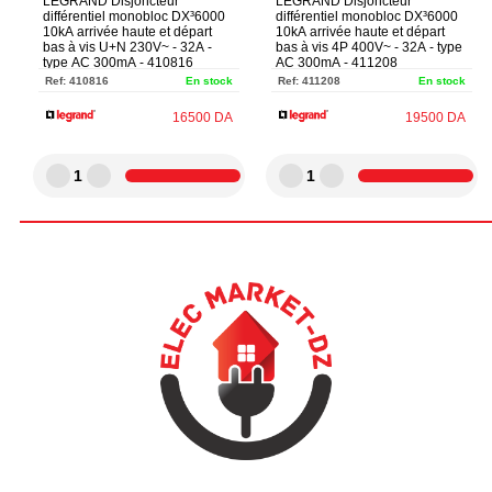
LEGRAND Disjoncteur
LEGRAND Disjoncteur
différentiel monobloc DX³6000
différentiel monobloc DX³6000
10kA arrivée haute et départ
10kA arrivée haute et départ
bas à vis U+N 230V~ - 32A -
bas à vis 4P 400V~ - 32A - type
type AC 300mA - 410816
AC 300mA - 411208
Ref:
410816
En stock
Ref:
411208
En stock
16500
DA
19500
DA
1
1