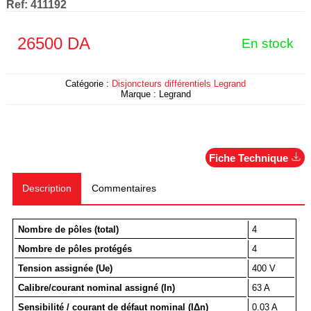
Ref:
411192
26500
DA
En stock
Catégorie :
Disjoncteurs différentiels Legrand
Marque :
Legrand
Fiche Technique
Description
Commentaires
Nombre de pôles (total)
4
Nombre de pôles protégés
4
Tension assignée (Ue)
400 V
Calibre/courant nominal assigné (In)
63 A
Sensibilité / courant de défaut nominal (IΔn)
0.03 A