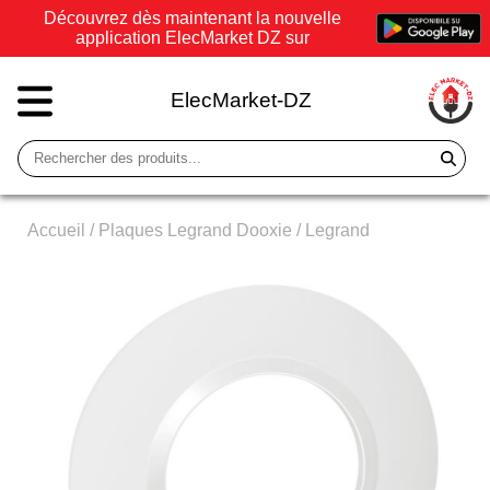
Découvrez dès maintenant la nouvelle
application ElecMarket DZ sur
ElecMarket-DZ
Accueil
/
Plaques Legrand Dooxie
/
Legrand