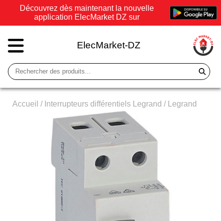
Découvrez dès maintenant la nouvelle
application ElecMarket DZ sur
ElecMarket-DZ
Accueil
/
Interrupteurs différentiels Legrand
/
Legrand