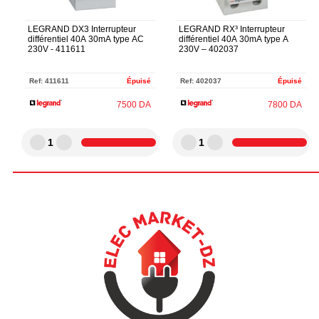
LEGRAND DX3 Interrupteur
LEGRAND RX³ Interrupteur
différentiel 40A 30mA type AC
différentiel 40A 30mA type A
230V - 411611
230V – 402037
Ref:
411611
Épuisé
Ref:
402037
Épuisé
7500
DA
7800
DA
1
1