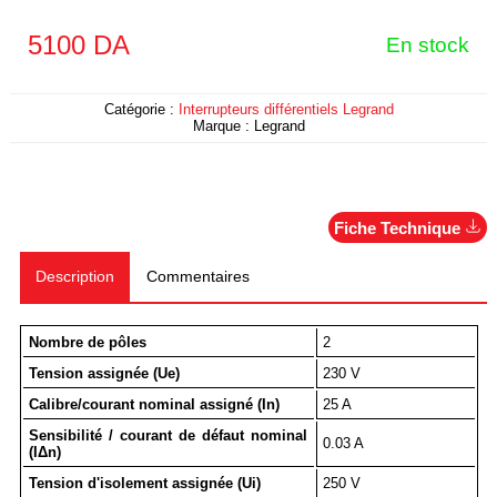
5100
DA
En stock
Catégorie :
Interrupteurs différentiels Legrand
Marque :
Legrand
Fiche Technique
Description
Commentaires
Nombre de pôles
2
Tension assignée (Ue)
230 V
Calibre/courant nominal assigné (In)
25 A
Sensibilité / courant de défaut nominal
0.03 A
(IΔn)
Tension d'isolement assignée (Ui)
250 V