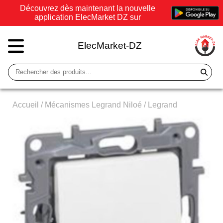
Découvrez dès maintenant la nouvelle
application ElecMarket DZ sur
ElecMarket-DZ
Accueil
/
Mécanismes Legrand Niloé
/
Legrand