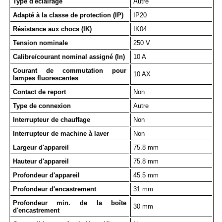
Type d'éclairage
Autre
Adapté à la classe de protection (IP)
IP20
Résistance aux chocs (IK)
IK04
Tension nominale
250 V
Calibre/courant nominal assigné (In)
10 A
Courant de commutation pour
10 AX
lampes fluorescentes
Contact de report
Non
Type de connexion
Autre
Interrupteur de chauffage
Non
Interrupteur de machine à laver
Non
Largeur d'appareil
75.8 mm
Hauteur d'appareil
75.8 mm
Profondeur d'appareil
45.5 mm
Profondeur d'encastrement
31 mm
Profondeur min. de la boîte
30 mm
d'encastrement