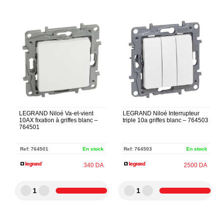
LEGRAND Niloé Va-et-vient
LEGRAND Niloé Interrupteur
10AX fixation à griffes blanc –
triple 10a griffes blanc – 764503
764501
Ref:
764501
En stock
Ref:
764503
En stock
340
DA
2500
DA
1
1