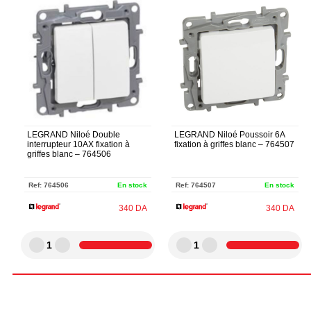
LEGRAND Niloé Double
LEGRAND Niloé Poussoir 6A
interrupteur 10AX fixation à
fixation à griffes blanc – 764507
griffes blanc – 764506
Ref:
764506
En stock
Ref:
764507
En stock
340
DA
340
DA
1
1