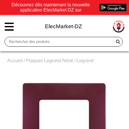
Découvrez dès maintenant la nouvelle
application ElecMarket DZ sur
ElecMarket-DZ
Accueil
/
Plaques Legrand Niloé
/
Legrand