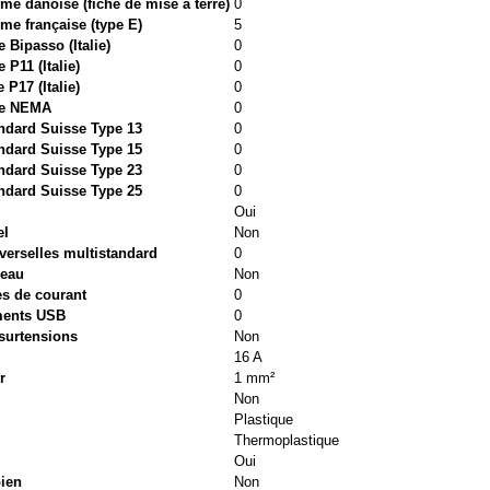
e danoise (fiche de mise à terre)
0
me française (type E)
5
 Bipasso (Italie)
0
P11 (Italie)
0
P17 (Italie)
0
pe NEMA
0
ndard Suisse Type 13
0
ndard Suisse Type 15
0
ndard Suisse Type 23
0
ndard Suisse Type 25
0
Oui
el
Non
verselles multistandard
0
seau
Non
es de courant
0
ments USB
0
 surtensions
Non
16 A
r
1 mm²
Non
Plastique
Thermoplastique
Oui
bien
Non