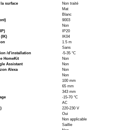
 la surface
Non traité
Mat
Blanc
ent)
9003
Non
IP)
IP20
(IK)
IK04
ion
1.5 m
Sans
ion /d'installation
-5-35 °C
le HomeKit
Non
le Assistant
Non
zon Alexa
Non
Non
100 mm
65 mm
343 mm
kage
-15-70 °C
AC
)
220-230 V
Oui
Non applicable
Saillie