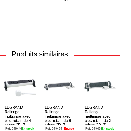
Non
Produits similaires
LEGRAND
LEGRAND
LEGRAND
Rallonge
Rallonge
Rallonge
multiprise avec
multiprise avec
multiprise avec
bloc rotatif de 4
bloc rotatif de 6
bloc rotatif de 3
prises 2P+T
prises 2P+T
prises 2P+T
Ref:
049446
En stock
Ref:
049454
Épuisé
Ref:
049458
En stock
Surface ,
Surface ,
Surface ,