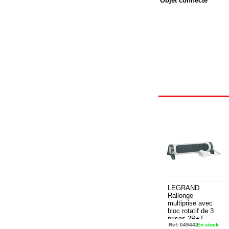
Objet connecté
LEGRAND
Rallonge
multiprise avec
bloc rotatif de 3
prises 2P+T
Ref:
049442
En stock
Surface ,