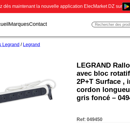
 dès maintenant la nouvelle application ElecMarket DZ sur
ueil
Marques
Contact
es Legrand
/
Legrand
LEGRAND Rallon
avec bloc rotati
2P+T Surface , i
cordon longueur
gris foncé – 04
Ref:
049450