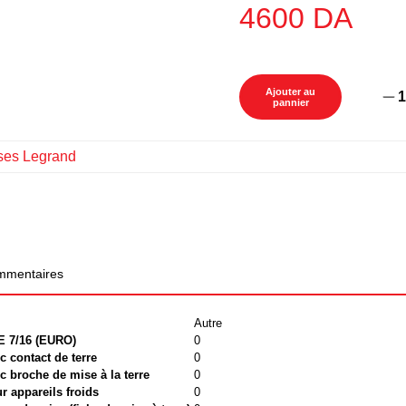
4600
DA
Ajouter au
1
pannier
ises Legrand
mentaires
Autre
E 7/16 (EURO)
0
 contact de terre
0
 broche de mise à la terre
0
r appareils froids
0