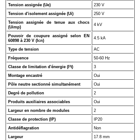
Tension assignée (Ue)
230 V
Tension d'isolement assignée (Ui)
250 V
Tension assignée de tenue aux chocs
4 kV
(Uimp)
Pouvoir de coupure assigné selon EN
4.5 kA
60898 à 230 V (Icn)
Type de tension
AC
Fréquence
50-60 Hz
Classe de limitation d'énergie (I²t)
3
Montage encastré
Oui
Pôle neutre sectionné simultanément
Oui
Degré de pollution
2
Produits auxiliaires associables
Oui
Largeur en nombre de modules
2
Classe de protection (IP)
IP20
Antidéflagration
Non
Largeur
17.8 mm