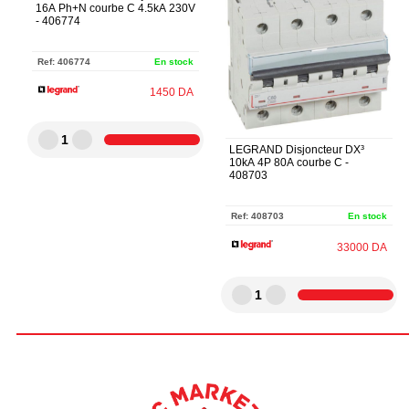
16A Ph+N courbe C 4.5kA 230V
- 406774
Ref:
406774
En stock
1450
DA
1
LEGRAND Disjoncteur DX³
10kA 4P 80A courbe C -
408703
Ref:
408703
En stock
33000
DA
1