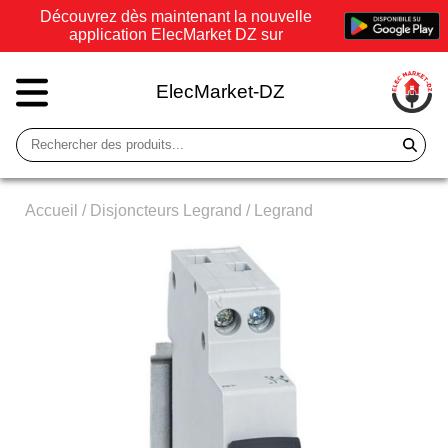
Découvrez dès maintenant la nouvelle
application ElecMarket DZ sur
ElecMarket-DZ
Accueil
/
Disjoncteurs Legrand
/
Legrand