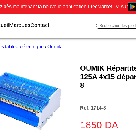
 dès maintenant la nouvelle application ElecMarket DZ sur
ueil
Marques
Contact
s tableau électrique
/
Oumik
OUMIK Répartit
125A 4x15 dépar
8
Ref:
1714-8
1850
DA