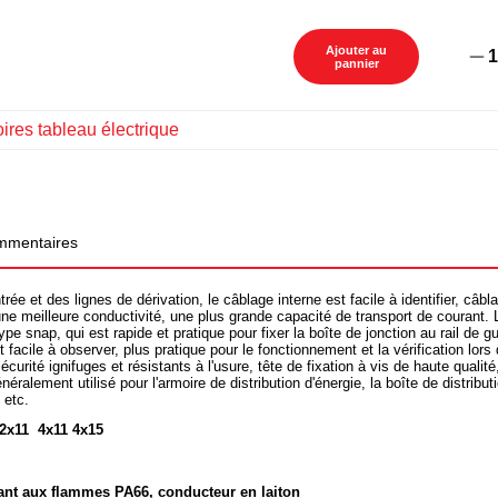
Ajouter au
1
pannier
ires tableau électrique
mentaires
trée et des lignes de dérivation, le câblage interne est facile à identifier, câbl
 une meilleure conductivité, une plus grande capacité de transport de courant.
type snap, qui est rapide et pratique pour fixer la boîte de jonction au rail de g
t facile à observer, plus pratique pour le fonctionnement et la vérification lor
curité ignifuges et résistants à l'usure, tête de fixation à vis de haute qualit
néralement utilisé pour l'armoire de distribution d'énergie, la boîte de distribut
 etc.
 2x11 4x11 4x15
tant aux flammes PA66, conducteur en laiton