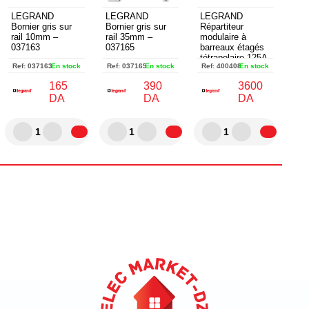
LEGRAND
LEGRAND
LEGRAND
Bornier gris sur
Bornier gris sur
Répartiteur
rail 10mm –
rail 35mm –
modulaire à
037163
037165
barreaux étagés
tétrapolaire 125A
Ref:
037163
En stock
Ref:
037165
En stock
Ref:
400408
En stock
10 départs 6
modules -
165
390
3600
400408
DA
DA
DA
1
1
1