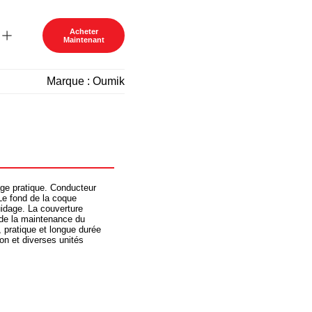
Acheter
Maintenant
Marque :
Oumik
age pratique.
Conducteur
Le fond de la coque
uidage.
La couverture
s de la maintenance du
é, pratique et longue durée
ion et diverses unités