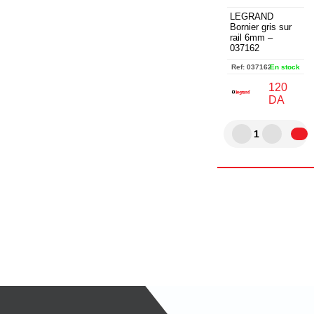
LEGRAND
Bornier gris sur
rail 6mm –
037162
Ref:
037162
En stock
120
DA
1