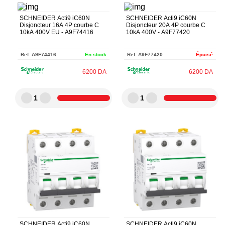
SCHNEIDER Acti9 iC60N
SCHNEIDER Acti9 iC60N
Disjoncteur 16A 4P courbe C
Disjoncteur 20A 4P courbe C
10kA 400V EU - A9F74416
10kA 400V - A9F77420
Ref:
A9F74416
En stock
Ref:
A9F77420
Épuisé
6200
DA
6200
DA
1
1
SCHNEIDER Acti9 iC60N
SCHNEIDER Acti9 iC60N