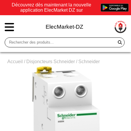
Découvrez dès maintenant la nouvelle
application ElecMarket DZ sur
ElecMarket-DZ
Accueil
/
Disjoncteurs Schneider
/
Schneider