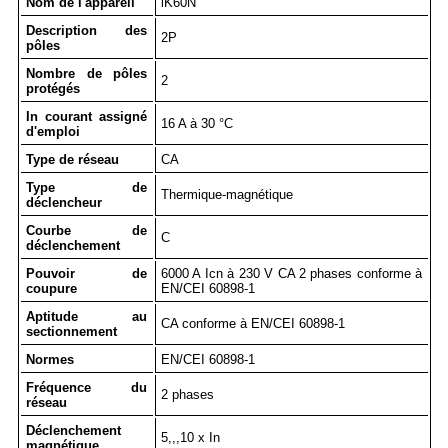
Nom de l'appareil
iK60N
Description des
2P
pôles
Nombre de pôles
2
protégés
In courant assigné
16 A à 30 °C
d'emploi
Type de réseau
CA
Type de
Thermique-magnétique
déclencheur
Courbe de
C
déclenchement
Pouvoir de
6000 A Icn à 230 V CA 2 phases conforme à
coupure
EN/CEI 60898-1
Aptitude au
CA conforme à EN/CEI 60898-1
sectionnement
Normes
EN/CEI 60898-1
Fréquence du
2 phases
réseau
Déclenchement
5,,,10 x In
magnétique