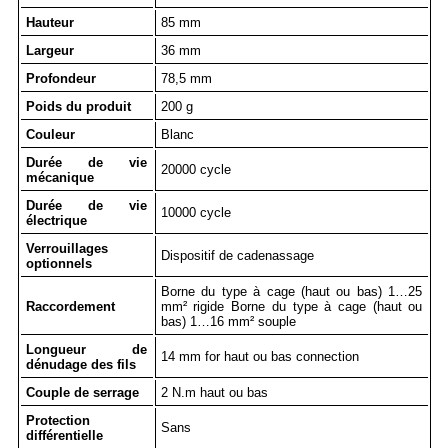
Hauteur
85 mm
Largeur
36 mm
Profondeur
78,5 mm
Poids du produit
200 g
Couleur
Blanc
Durée de vie
20000 cycle
mécanique
Durée de vie
10000 cycle
électrique
Verrouillages
Dispositif de cadenassage
optionnels
Borne du type à cage (haut ou bas) 1…25
Raccordement
mm² rigide Borne du type à cage (haut ou
bas) 1…16 mm² souple
Longueur de
14 mm for haut ou bas connection
dénudage des fils
Couple de serrage
2 N.m haut ou bas
Protection
Sans
différentielle