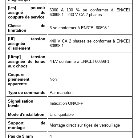
[Ics] pouvoir
6000 A 100 % se conformer à EN/CEI
assigné de
60898-1 - 230 V CA 2 phases
coupure de service
Classe de
3 se conformer à EN/CEI 60898-1
limitation
[Ui] tension
440 V CA 2 phases se conformer à EN/CEI
assignée
60898-1
d'isolement
[Uimp] tension
assignée de tenue
4 kV conforme à EN/CEI 60898-1
aux chocs
Coupure
pleinement
Non
apparente
Type de commande
Par maneton
Signalisation
Indication ON/OFF
locale
Mode d'installation
Encliquetable
Support de
Montage direct sur tiges de verrouillage
montage
Pas de 9 mm
4