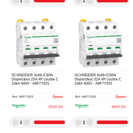
1
1
SCHNEIDER Acti9 iC60N
SCHNEIDER Acti9 iC60N
Disjoncteur 25A 4P courbe C
Disjoncteur 32A 4P courbe C
10kA 400V - A9F77425
10kA 400V - A9F77432
Ref:
A9F77425
Épuisé
Ref:
A9F77432
Épuisé
6500
DA
6800
DA
1
1