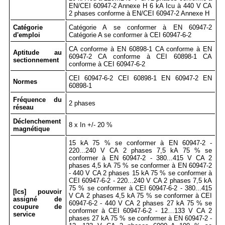
EN/CEI 60947-2 Annexe H 6 kA Icu à 440 V CA
2 phases conforme à EN/CEI 60947-2 Annexe H
Catégorie
Catégorie A se conformer à EN 60947-2
d'emploi
Catégorie A se conformer à CEI 60947-6-2
CA conforme à EN 60898-1 CA conforme à EN
Aptitude au
60947-2 CA conforme à CEI 60898-1 CA
sectionnement
conforme à CEI 60947-6-2
CEI 60947-6-2 CEI 60898-1 EN 60947-2 EN
Normes
60898-1
Fréquence du
2 phases
réseau
Déclenchement
8 x In +/- 20 %
magnétique
15 kA 75 % se conformer à EN 60947-2 -
220...240 V CA 2 phases 7,5 kA 75 % se
conformer à EN 60947-2 - 380...415 V CA 2
phases 4,5 kA 75 % se conformer à EN 60947-2
- 440 V CA 2 phases 15 kA 75 % se conformer à
CEI 60947-6-2 - 220...240 V CA 2 phases 7,5 kA
75 % se conformer à CEI 60947-6-2 - 380...415
[Ics] pouvoir
V CA 2 phases 4,5 kA 75 % se conformer à CEI
assigné de
60947-6-2 - 440 V CA 2 phases 27 kA 75 % se
coupure de
conformer à CEI 60947-6-2 - 12…133 V CA 2
service
phases 27 kA 75 % se conformer à EN 60947-2 -