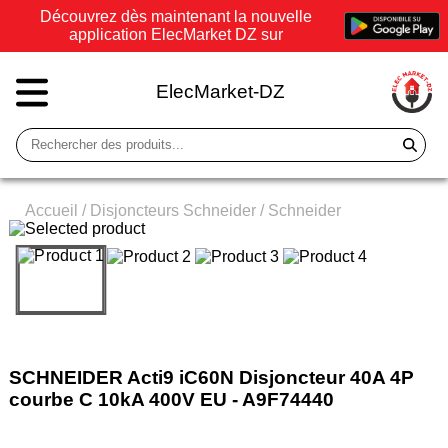
Découvrez dès maintenant la nouvelle
application ElecMarket DZ sur
ElecMarket-DZ
Accueil
/
Disjoncteurs Schneider
/
Schneider
SCHNEIDER Acti9 iC60N Disjoncteur 40A 4P
courbe C 10kA 400V EU - A9F74440