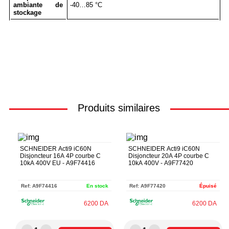
ambiante de
-40…85 °C
stockage
Produits similaires
SCHNEIDER Acti9 iC60N
SCHNEIDER Acti9 iC60N
Disjoncteur 16A 4P courbe C
Disjoncteur 20A 4P courbe C
10kA 400V EU - A9F74416
10kA 400V - A9F77420
Ref:
A9F74416
En stock
Ref:
A9F77420
Épuisé
6200
DA
6200
DA