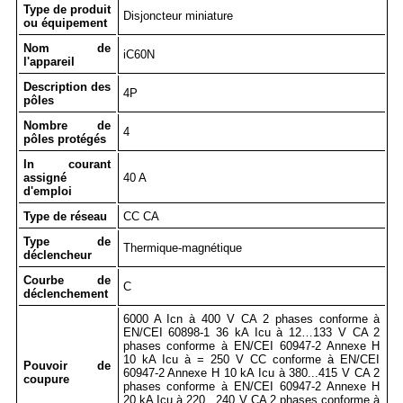
Type de produit
Disjoncteur miniature
ou équipement
Nom de
iC60N
l'appareil
Description des
4P
pôles
Nombre de
4
pôles protégés
In courant
assigné
40 A
d'emploi
Type de réseau
CC CA
Type de
Thermique-magnétique
déclencheur
Courbe de
C
déclenchement
6000 A Icn à 400 V CA 2 phases conforme à
EN/CEI 60898-1 36 kA Icu à 12…133 V CA 2
phases conforme à EN/CEI 60947-2 Annexe H
10 kA Icu à = 250 V CC conforme à EN/CEI
Pouvoir de
60947-2 Annexe H 10 kA Icu à 380...415 V CA 2
coupure
phases conforme à EN/CEI 60947-2 Annexe H
20 kA Icu à 220...240 V CA 2 phases conforme à