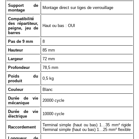
Support de
Montage direct sur tiges de verrouillage
montage
Compatibilité
des répartiteur,
Haut ou bas : OUI
peigne, jeu de
barres
Pas de 9 mm
8
Hauteur
85 mm
Largeur
72 mm
Profondeur
78,5 mm
Poids du
0,5 kg
produit
Couleur
Blanc
Durée de vie
20000 cycle
mécanique
Durée de vie
10000 cycle
électrique
Terminal simple (haut ou bas) 1…35 mm² rigide
Raccordement
Terminal simple (haut ou bas) 1…25 mm² flexible
Longueur de