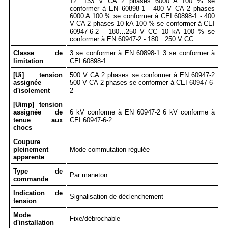
12…133 V CA 2 phases 6000 A 100 % se
conformer à EN 60898-1 - 400 V CA 2 phases
6000 A 100 % se conformer à CEI 60898-1 - 400
V CA 2 phases 10 kA 100 % se conformer à CEI
60947-6-2 - 180…250 V CC 10 kA 100 % se
conformer à EN 60947-2 - 180…250 V CC
Classe de
3 se conformer à EN 60898-1 3 se conformer à
limitation
CEI 60898-1
[Ui] tension
500 V CA 2 phases se conformer à EN 60947-2
assignée
500 V CA 2 phases se conformer à CEI 60947-6-
d'isolement
2
[Uimp] tension
assignée de
6 kV conforme à EN 60947-2 6 kV conforme à
tenue aux
CEI 60947-6-2
chocs
Coupure
pleinement
Mode commutation régulée
apparente
Type de
Par maneton
commande
Indication de
Signalisation de déclenchement
tension
Mode
Fixe/débrochable
d'installation