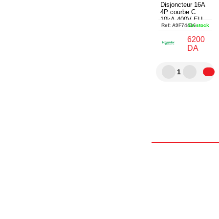
Disjoncteur 16A
4P courbe C
10kA 400V EU -
Ref:
A9F74416
En stock
A9F74416
6200
DA
1