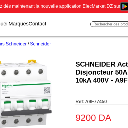
 dès maintenant la nouvelle application ElecMarket DZ sur
ueil
Marques
Contact
urs Schneider
/
Schneider
SCHNEIDER Act
Disjoncteur 50A
10kA 400V - A9
Ref:
A9F77450
9200
DA