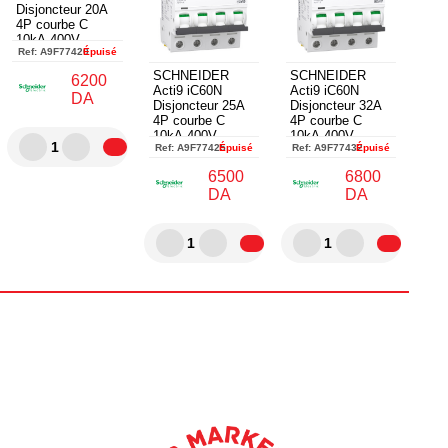
Disjoncteur 20A
4P courbe C
10kA 400V -
Ref:
A9F77420
Épuisé
A9F77420
SCHNEIDER
SCHNEIDER
6200
Acti9 iC60N
Acti9 iC60N
DA
Disjoncteur 25A
Disjoncteur 32A
4P courbe C
4P courbe C
10kA 400V -
10kA 400V -
1
Ref:
A9F77425
Épuisé
Ref:
A9F77432
Épuisé
A9F77425
A9F77432
6500
6800
DA
DA
1
1