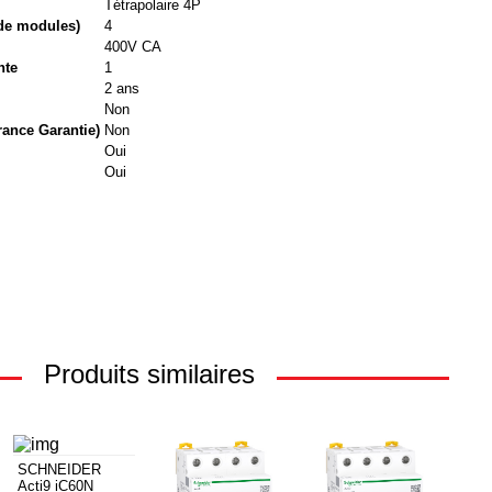
Tétrapolaire 4P
de modules)
4
400V CA
nte
1
2 ans
Non
rance Garantie)
Non
Oui
Oui
Produits similaires
SCHNEIDER
Acti9 iC60N