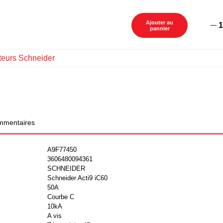
Ajouter au
1
pannier
teurs Schneider
mentaires
A9F77450
3606480094361
SCHNEIDER
Schneider Acti9 iC60
50A
Courbe C
10kA
A vis