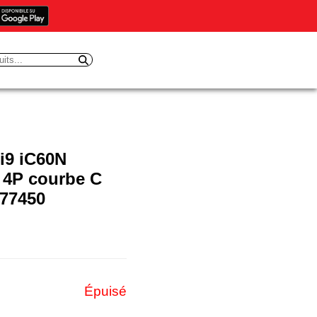
i9 iC60N
 4P courbe C
F77450
Épuisé