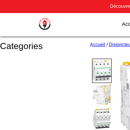
Découvrez
Acc
Categories
Accueil
/
Disjoncte