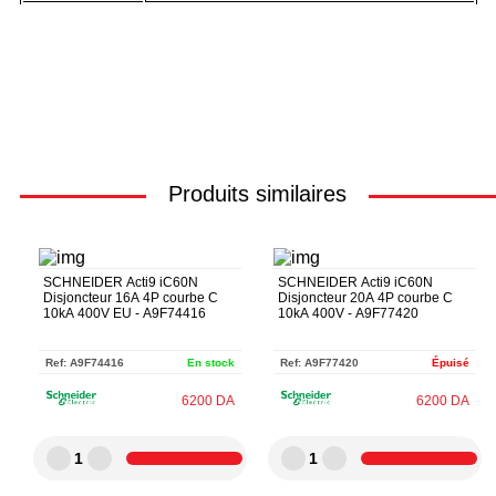
Produits similaires
SCHNEIDER Acti9 iC60N
SCHNEIDER Acti9 iC60N
Disjoncteur 16A 4P courbe C
Disjoncteur 20A 4P courbe C
10kA 400V EU - A9F74416
10kA 400V - A9F77420
Ref:
A9F74416
En stock
Ref:
A9F77420
Épuisé
6200
DA
6200
DA
1
1