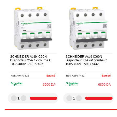
SCHNEIDER Acti9 iC60N
SCHNEIDER Acti9 iC60N
Disjoncteur 25A 4P courbe C
Disjoncteur 32A 4P courbe C
10kA 400V - A9F77425
10kA 400V - A9F77432
Ref:
A9F77425
Épuisé
Ref:
A9F77432
Épuisé
6500
DA
6800
DA
1
1