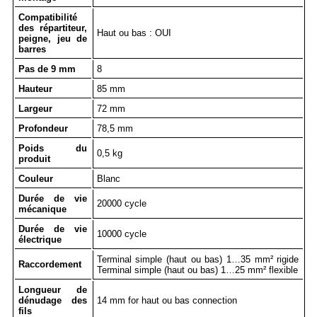
Compatibilité
des répartiteur,
Haut ou bas : OUI
peigne, jeu de
barres
Pas de 9 mm
8
Hauteur
85 mm
Largeur
72 mm
Profondeur
78,5 mm
Poids du
0,5 kg
produit
Couleur
Blanc
Durée de vie
20000 cycle
mécanique
Durée de vie
10000 cycle
électrique
Terminal simple (haut ou bas) 1…35 mm² rigide
Raccordement
Terminal simple (haut ou bas) 1…25 mm² flexible
Longueur de
dénudage des
14 mm for haut ou bas connection
fils