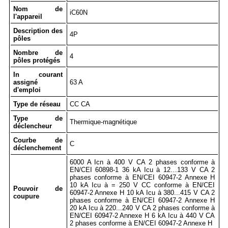
Nom de
iC60N
l'appareil
Description des
4P
pôles
Nombre de
4
pôles protégés
In courant
assigné
63 A
d'emploi
Type de réseau
CC CA
Type de
Thermique-magnétique
déclencheur
Courbe de
C
déclenchement
6000 A Icn à 400 V CA 2 phases conforme à
EN/CEI 60898-1 36 kA Icu à 12…133 V CA 2
phases conforme à EN/CEI 60947-2 Annexe H
10 kA Icu à = 250 V CC conforme à EN/CEI
Pouvoir de
60947-2 Annexe H 10 kA Icu à 380...415 V CA 2
coupure
phases conforme à EN/CEI 60947-2 Annexe H
20 kA Icu à 220...240 V CA 2 phases conforme à
EN/CEI 60947-2 Annexe H 6 kA Icu à 440 V CA
2 phases conforme à EN/CEI 60947-2 Annexe H