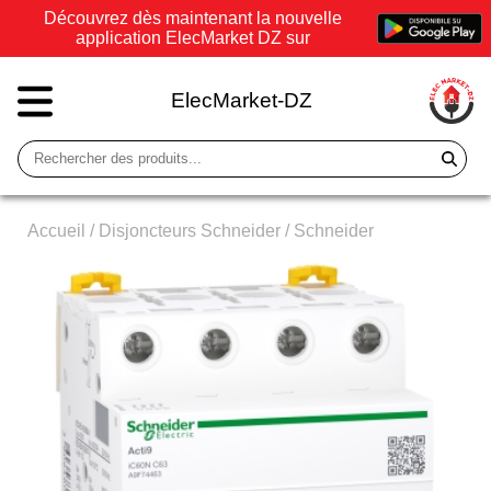
Découvrez dès maintenant la nouvelle
application ElecMarket DZ sur
ElecMarket-DZ
Accueil
/
Disjoncteurs Schneider
/
Schneider