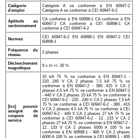
Catégorie
Catégorie A se conformer à EN 60947-2
d'emploi
Catégorie A se conformer à CEI 60947-6-2
CA conforme à EN 60898-1 CA conforme à EN
Aptitude au
60947-2 CA conforme à CEI 60898-1 CA
sectionnement
conforme à CEI 60947-6-2
CEI 60947-6-2 EN 60898-1 EN 60947-2 CEI
Normes
60898-1
Fréquence du
2 phases
réseau
Déclenchement
8 x In +/- 20 %
magnétique
15 kA 75 % se conformer à EN 60947-2 -
220...240 V CA 2 phases 7,5 kA 75 % se
conformer à EN 60947-2 - 380...415 V CA 2
phases 4,5 kA 75 % se conformer à EN 60947-2
- 440 V CA 2 phases 15 kA 75 % se conformer à
CEI 60947-6-2 - 220...240 V CA 2 phases 7,5 kA
75 % se conformer à CEI 60947-6-2 - 380...415
[Ics] pouvoir
V CA 2 phases 4,5 kA 75 % se conformer à CEI
assigné de
60947-6-2 - 440 V CA 2 phases 27 kA 75 % se
coupure de
conformer à CEI 60947-6-2 - 12…133 V CA 2
service
phases 27 kA 75 % se conformer à EN 60947-2 -
12…133 V CA 2 phases 6000 A 100 % se
conformer à EN 60898-1 - 400 V CA 2 phases
6000 A 100 % se conformer à CEI 60898-1 - 400