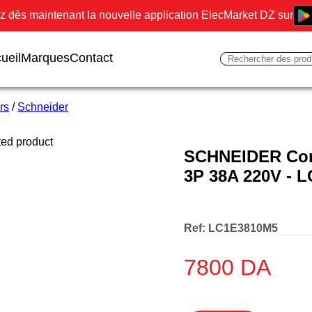
 dès maintenant la nouvelle application ElecMarket DZ sur
ueil
Marques
Contact
rs
/
Schneider
SCHNEIDER Con
3P 38A 220V - 
Ref:
LC1E3810M5
7800
DA