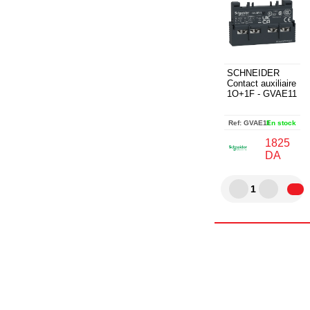
SCHNEIDER
Contact auxiliaire
1O+1F - GVAE11
Ref:
GVAE11
En stock
1825
DA
1