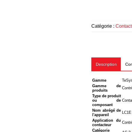
Catégorie :
Contact
Description
Com
Gamme
TeSys
Gamme de
Contr
produits
Type de produit
ou de
Conta
composant
Nom abrégé de
LC1E
l'appareil
Application du
Contr
contacteur
Catégorie