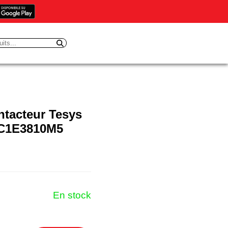
tacteur Tesys
LC1E3810M5
En stock