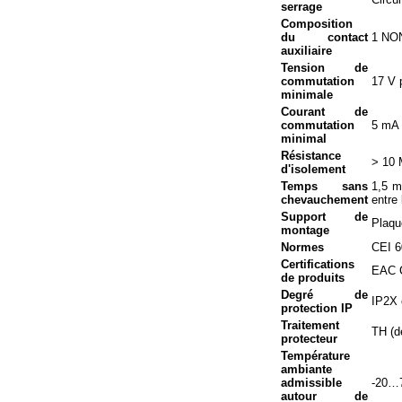
serrage
Composition
du contact
1 NO
auxiliaire
Tension de
commutation
17 V 
minimale
Courant de
commutation
5 mA 
minimal
Résistance
> 10 
d'isolement
Temps sans
1,5 m
chevauchement
entre
Support de
Plaqu
montage
Normes
CEI 6
Certifications
EAC 
de produits
Degré de
IP2X 
protection IP
Traitement
TH (d
protecteur
Température
ambiante
admissible
-20…7
autour de