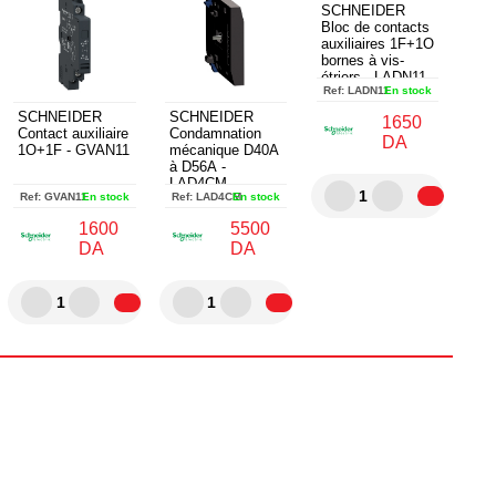
SCHNEIDER
Bloc de contacts
auxiliaires 1F+1O
bornes à vis-
étriers - LADN11
Ref:
LADN11
En stock
SCHNEIDER
SCHNEIDER
1650
Contact auxiliaire
Condamnation
DA
1O+1F - GVAN11
mécanique D40A
à D56A -
LAD4CM
1
Ref:
GVAN11
En stock
Ref:
LAD4CM
En stock
1600
5500
DA
DA
1
1