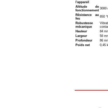
l'appareil
Altitude de
3000 
fonctionnement
Résistance au
850 °
feu
Robustesse
Vibra
mécanique
conta
Hauteur
84 m
Largeur
56 m
Profondeur
86 m
Poids net
0,45 