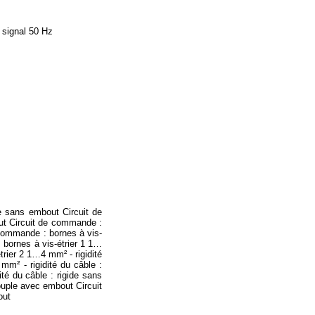
 signal 50 Hz
e sans embout Circuit de
ut Circuit de commande :
 commande : bornes à vis-
 bornes à vis-étrier 1 1…
trier 2 1…4 mm² - rigidité
mm² - rigidité du câble :
té du câble : rigide sans
souple avec embout Circuit
out