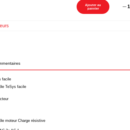
Ajouter au
1
pannier
eurs
mentaires
 facile
ôle TeSys facile
cteur
ôle moteur Charge résistive