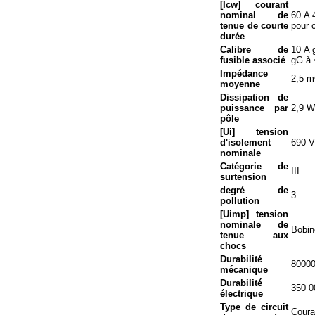
[Icw] courant
nominal de
60 A 
tenue de courte
pour 
durée
Calibre de
10 A 
fusible associé
gG à 
Impédance
2,5 m
moyenne
Dissipation de
puissance par
2,9 W
pôle
[Ui] tension
d'isolement
690 V
nominale
Catégorie de
III
surtension
degré de
3
pollution
[Uimp] tension
nominale de
Bobin
tenue aux
chocs
Durabilité
80000
mécanique
Durabilité
350 0
électrique
Type de circuit
Coura