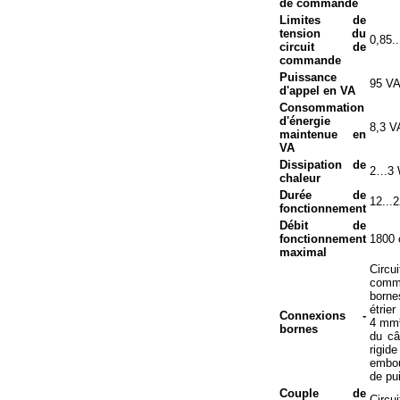
de commande
Limites de
tension du
0,85.
circuit de
commande
Puissance
95 VA
d'appel en VA
Consommation
d'énergie
8,3 V
maintenue en
VA
Dissipation de
2…3 W
chaleur
Durée de
12...
fonctionnement
Débit de
fonctionnement
1800 
maximal
Circu
comma
borne
étrie
Connexions -
4 mm²
bornes
du câ
rigid
embou
de pu
Couple de
Circu