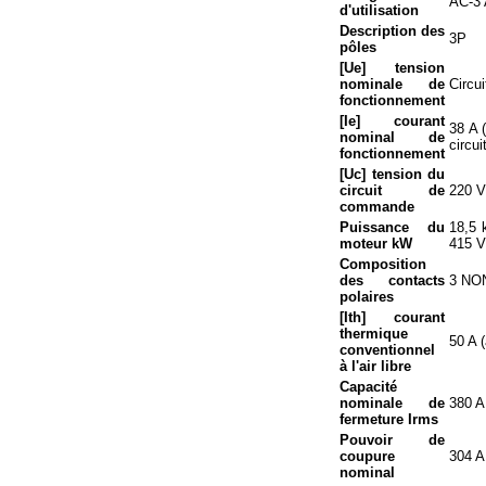
AC-3 
d'utilisation
Description des
3P
pôles
[Ue] tension
nominale de
Circu
fonctionnement
[Ie] courant
38 A 
nominal de
circu
fonctionnement
[Uc] tension du
circuit de
220 V
commande
Puissance du
18,5 
moteur kW
415 V
Composition
des contacts
3 NO
polaires
[Ith] courant
thermique
50 A 
conventionnel
à l'air libre
Capacité
nominale de
380 A
fermeture Irms
Pouvoir de
coupure
304 A
nominal