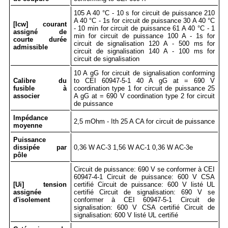
105 A 40 °C - 10 s for circuit de puissance 210
A 40 °C - 1s for circuit de puissance 30 A 40 °C
[Icw] courant
- 10 min for circuit de puissance 61 A 40 °C - 1
assigné de
min for circuit de puissance 100 A - 1s for
courte durée
circuit de signalisation 120 A - 500 ms for
admissible
circuit de signalisation 140 A - 100 ms for
circuit de signalisation
10 A gG for circuit de signalisation conforming
Calibre du
to CEI 60947-5-1 40 A gG at = 690 V
fusible à
coordination type 1 for circuit de puissance 25
associer
A gG at = 690 V coordination type 2 for circuit
de puissance
Impédance
2,5 mOhm - Ith 25 A CA for circuit de puissance
moyenne
Puissance
dissipée par
0,36 W AC-3 1,56 W AC-1 0,36 W AC-3e
pôle
Circuit de puissance: 690 V se conformer à CEI
60947-4-1 Circuit de puissance: 600 V CSA
[Ui] tension
certifié Circuit de puissance: 600 V listé UL
assignée
certifié Circuit de signalisation: 690 V se
d'isolement
conformer à CEI 60947-5-1 Circuit de
signalisation: 600 V CSA certifié Circuit de
signalisation: 600 V listé UL certifié