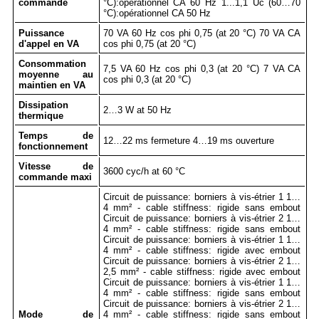
commande
°C):opérationnel CA 60 Hz 1...1,1 Uc (60…70
°C):opérationnel CA 50 Hz
Puissance
70 VA 60 Hz cos phi 0,75 (at 20 °C) 70 VA CA
d'appel en VA
cos phi 0,75 (at 20 °C)
Consommation
7,5 VA 60 Hz cos phi 0,3 (at 20 °C) 7 VA CA
moyenne au
cos phi 0,3 (at 20 °C)
maintien en VA
Dissipation
2…3 W at 50 Hz
thermique
Temps de
12…22 ms fermeture 4…19 ms ouverture
fonctionnement
Vitesse de
3600 cyc/h at 60 °C
commande maxi
Circuit de puissance: borniers à vis-étrier 1 1…
4 mm² - cable stiffness: rigide sans embout
Circuit de puissance: borniers à vis-étrier 2 1…
4 mm² - cable stiffness: rigide sans embout
Circuit de puissance: borniers à vis-étrier 1 1…
4 mm² - cable stiffness: rigide avec embout
Circuit de puissance: borniers à vis-étrier 2 1…
2,5 mm² - cable stiffness: rigide avec embout
Circuit de puissance: borniers à vis-étrier 1 1…
4 mm² - cable stiffness: rigide sans embout
Circuit de puissance: borniers à vis-étrier 2 1…
Mode de
4 mm² - cable stiffness: rigide sans embout