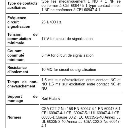
type liés mécaniquement 1 NO + 1 NF se
Type de contacts
conformer à CEI 60947-5-1 type contact miroir
auxiliaires
1 NF se conformer à CEI 60947-4-1
Fréquence
circuit
25 à 400 Hz
signalisation
Tension de
commutation
17 V for circuit de signalisation
minimale
Courant
commuté
5 mA for circuit de signalisation
minimum
Résistance
10 MΩ for circuit de signalisation
d'isolement
1,5 ms sur désexcitation entre contact NC et
Temps de non-
NO 1,5 ms sur excitation entre contact NC et
chevauchement
NO
Support de
Rail Platine
montage
CSA C22.2 No 158 EN 60947-4-1 EN 60947-5-1
CEI 60947-4-1 CEI 60947-5-1 UL 60947-4-1 CEI
Normes
60335-1:Clause 30.2 IEC 60335-2-40:Annex JJ
UL 60335-2-40:Annex JJ CSA C22.2 No 60947-
4-1