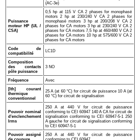
(AC-3e)
0,5 hp at 115 V CA 2 phases for monophasé
motors 2 hp at 230/240 V CA 2 phases for
Puissance
monophasé motors 3 hp at 200/208 V CA 2
moteur HP (UL /
phases for CA motors 3 hp at 230/240 V CA 2
CSA)
phases for CA motors 7,5 hp at 460/480 V CA 2
phases for CA motors 10 hp at 575/600 V CA 2
phases for CA motors
Code de
LC1D
compatibilité
Composition
des contacts
3 NO
pôle puissance
Fréquence
Avec
[Ith] courant
25 A (at 60 °C) for circuit de puissance 10 A (at
thermique
60 °C) for circuit de signalisation
conventionnel
250 A at 440 V for circuit de puissance
Pouvoir nominal
conforming to CEI 60947 140 A CA for circuit de
d'enclenchement
signalisation conforming to CEI 60947-5-1 250
Irms
A gauche for circuit de signalisation conforming
to CEI 60947-5-1
Pouvoir assigné
250 A at 440 V for circuit de puissance
de coupure
conforming to CEI 60947