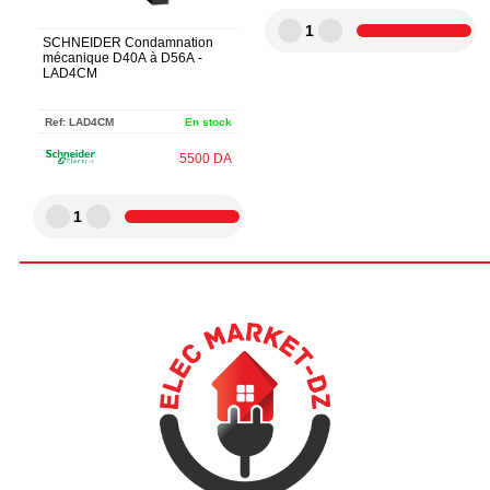
1
SCHNEIDER Condamnation
mécanique D40A à D56A -
LAD4CM
Ref:
LAD4CM
En stock
5500
DA
1