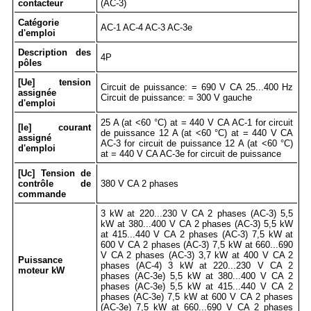
contacteur
(AC-3)
Catégorie
AC-1 AC-4 AC-3 AC-3e
d'emploi
Description des
4P
pôles
[Ue] tension
Circuit de puissance: = 690 V CA 25...400 Hz
assignée
Circuit de puissance: = 300 V gauche
d'emploi
25 A (at <60 °C) at = 440 V CA AC-1 for circuit
[Ie] courant
de puissance 12 A (at <60 °C) at = 440 V CA
assigné
AC-3 for circuit de puissance 12 A (at <60 °C)
d'emploi
at = 440 V CA AC-3e for circuit de puissance
[Uc] Tension de
contrôle de
380 V CA 2 phases
commande
3 kW at 220...230 V CA 2 phases (AC-3) 5,5
kW at 380...400 V CA 2 phases (AC-3) 5,5 kW
at 415...440 V CA 2 phases (AC-3) 7,5 kW at
600 V CA 2 phases (AC-3) 7,5 kW at 660...690
V CA 2 phases (AC-3) 3,7 kW at 400 V CA 2
Puissance
phases (AC-4) 3 kW at 220...230 V CA 2
moteur kW
phases (AC-3e) 5,5 kW at 380...400 V CA 2
phases (AC-3e) 5,5 kW at 415...440 V CA 2
phases (AC-3e) 7,5 kW at 600 V CA 2 phases
(AC-3e) 7,5 kW at 660...690 V CA 2 phases