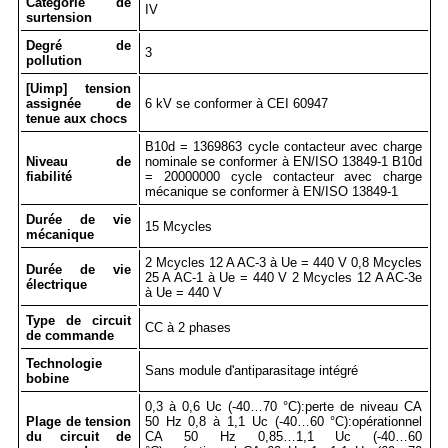
Catégorie de
IV
surtension
Degré de
3
pollution
[Uimp] tension
assignée de
6 kV se conformer à CEI 60947
tenue aux chocs
B10d = 1369863 cycle contacteur avec charge
Niveau de
nominale se conformer à EN/ISO 13849-1 B10d
fiabilité
= 20000000 cycle contacteur avec charge
mécanique se conformer à EN/ISO 13849-1
Durée de vie
15 Mcycles
mécanique
2 Mcycles 12 A AC-3 à Ue = 440 V 0,8 Mcycles
Durée de vie
25 A AC-1 à Ue = 440 V 2 Mcycles 12 A AC-3e
électrique
à Ue = 440 V
Type de circuit
CC à 2 phases
de commande
Technologie
Sans module d'antiparasitage intégré
bobine
0,3 à 0,6 Uc (-40…70 °C):perte de niveau CA
Plage de tension
50 Hz 0,8 à 1,1 Uc (-40…60 °C):opérationnel
du circuit de
CA 50 Hz 0,85…1,1 Uc (-40…60