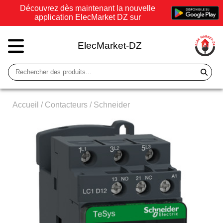
Découvrez dès maintenant la nouvelle
application ElecMarket DZ sur
ElecMarket-DZ
Accueil
/
Contacteurs
/
Schneider