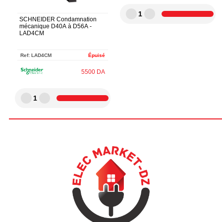
1
SCHNEIDER Condamnation
mécanique D40A à D56A -
LAD4CM
Ref:
LAD4CM
Épuisé
5500
DA
1