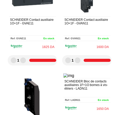
SCHNEIDER Contact auxiliaire
SCHNEIDER Contact auxiliaire
1O+1F - GVAE11
1O+1F - GVAN11
Ref:
GVAE11
En stock
Ref:
GVAN11
En stock
1825
DA
1600
DA
1
1
SCHNEIDER Bloc de contacts
auxiliaires 1F+1O bornes à vis-
étriers - LADN11
Ref:
LADN11
En stock
1650
DA