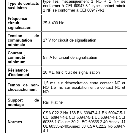
type liés mécaniquement 1 NO + 1 NF se
Type de contacts
conformer à CEI 60947-5-1 type contact miroir
auxiliaires
1 NF se conformer à CEI 60947-4-1
Fréquence
circuit
25 à 400 Hz
signalisation
Tension de
commutation
17 V for circuit de signalisation
minimale
Courant
commuté
5 mA for circuit de signalisation
minimum
Résistance
10 MΩ for circuit de signalisation
d'isolement
1,5 ms sur désexcitation entre contact NC et
Temps de non-
NO 1,5 ms sur excitation entre contact NC et
chevauchement
NO
Support de
Rail Platine
montage
CSA C22.2 No 158 EN 60947-4-1 EN 60947-5-1
CEI 60947-4-1 CEI 60947-5-1 UL 60947-4-1 CEI
Normes
60335-1:Clause 30.2 IEC 60335-2-40:Annex JJ
UL 60335-2-40:Annex JJ CSA C22.2 No 60947-
4-1