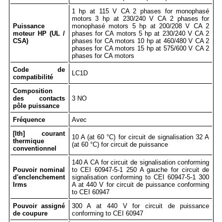
1 hp at 115 V CA 2 phases for monophasé
motors 3 hp at 230/240 V CA 2 phases for
Puissance
monophasé motors 5 hp at 200/208 V CA 2
moteur HP (UL /
phases for CA motors 5 hp at 230/240 V CA 2
CSA)
phases for CA motors 10 hp at 460/480 V CA 2
phases for CA motors 15 hp at 575/600 V CA 2
phases for CA motors
Code de
LC1D
compatibilité
Composition
des contacts
3 NO
pôle puissance
Fréquence
Avec
[Ith] courant
10 A (at 60 °C) for circuit de signalisation 32 A
thermique
(at 60 °C) for circuit de puissance
conventionnel
140 A CA for circuit de signalisation conforming
Pouvoir nominal
to CEI 60947-5-1 250 A gauche for circuit de
d'enclenchement
signalisation conforming to CEI 60947-5-1 300
Irms
A at 440 V for circuit de puissance conforming
to CEI 60947
Pouvoir assigné
300 A at 440 V for circuit de puissance
de coupure
conforming to CEI 60947