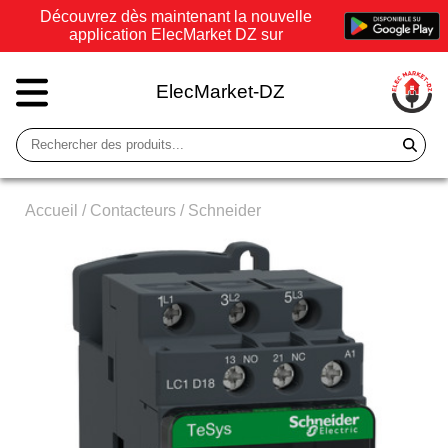
Découvrez dès maintenant la nouvelle
application ElecMarket DZ sur
ElecMarket-DZ
Accueil
/
Contacteurs
/
Schneider