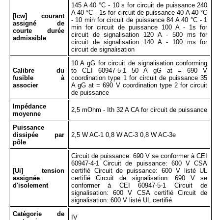
145 A 40 °C - 10 s for circuit de puissance 240
A 40 °C - 1s for circuit de puissance 40 A 40 °C
[Icw] courant
- 10 min for circuit de puissance 84 A 40 °C - 1
assigné de
min for circuit de puissance 100 A - 1s for
courte durée
circuit de signalisation 120 A - 500 ms for
admissible
circuit de signalisation 140 A - 100 ms for
circuit de signalisation
10 A gG for circuit de signalisation conforming
Calibre du
to CEI 60947-5-1 50 A gG at = 690 V
fusible à
coordination type 1 for circuit de puissance 35
associer
A gG at = 690 V coordination type 2 for circuit
de puissance
Impédance
2,5 mOhm - Ith 32 A CA for circuit de puissance
moyenne
Puissance
dissipée par
2,5 W AC-1 0,8 W AC-3 0,8 W AC-3e
pôle
Circuit de puissance: 690 V se conformer à CEI
60947-4-1 Circuit de puissance: 600 V CSA
[Ui] tension
certifié Circuit de puissance: 600 V listé UL
assignée
certifié Circuit de signalisation: 690 V se
d'isolement
conformer à CEI 60947-5-1 Circuit de
signalisation: 600 V CSA certifié Circuit de
signalisation: 600 V listé UL certifié
Catégorie de
IV