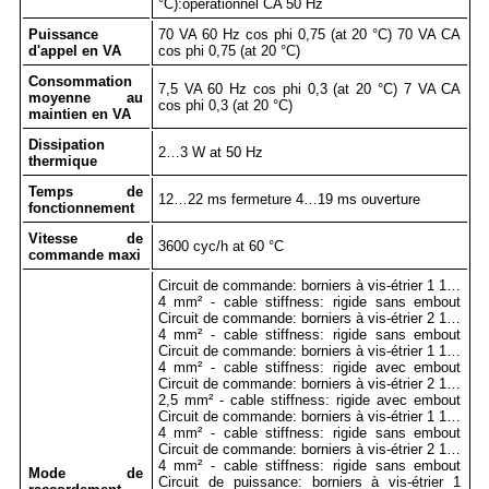
°C):opérationnel CA 50 Hz
Puissance
70 VA 60 Hz cos phi 0,75 (at 20 °C) 70 VA CA
d'appel en VA
cos phi 0,75 (at 20 °C)
Consommation
7,5 VA 60 Hz cos phi 0,3 (at 20 °C) 7 VA CA
moyenne au
cos phi 0,3 (at 20 °C)
maintien en VA
Dissipation
2…3 W at 50 Hz
thermique
Temps de
12…22 ms fermeture 4…19 ms ouverture
fonctionnement
Vitesse de
3600 cyc/h at 60 °C
commande maxi
Circuit de commande: borniers à vis-étrier 1 1…
4 mm² - cable stiffness: rigide sans embout
Circuit de commande: borniers à vis-étrier 2 1…
4 mm² - cable stiffness: rigide sans embout
Circuit de commande: borniers à vis-étrier 1 1…
4 mm² - cable stiffness: rigide avec embout
Circuit de commande: borniers à vis-étrier 2 1…
2,5 mm² - cable stiffness: rigide avec embout
Circuit de commande: borniers à vis-étrier 1 1…
4 mm² - cable stiffness: rigide sans embout
Circuit de commande: borniers à vis-étrier 2 1…
4 mm² - cable stiffness: rigide sans embout
Mode de
Circuit de puissance: borniers à vis-étrier 1