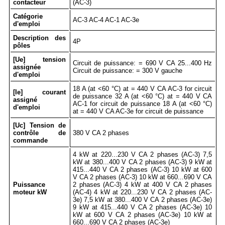
contacteur
(AC-3)
Catégorie
AC-3 AC-4 AC-1 AC-3e
d'emploi
Description des
4P
pôles
[Ue] tension
Circuit de puissance: = 690 V CA 25...400 Hz
assignée
Circuit de puissance: = 300 V gauche
d'emploi
18 A (at <60 °C) at = 440 V CA AC-3 for circuit
[Ie] courant
de puissance 32 A (at <60 °C) at = 440 V CA
assigné
AC-1 for circuit de puissance 18 A (at <60 °C)
d'emploi
at = 440 V CA AC-3e for circuit de puissance
[Uc] Tension de
contrôle de
380 V CA 2 phases
commande
4 kW at 220...230 V CA 2 phases (AC-3) 7,5
kW at 380...400 V CA 2 phases (AC-3) 9 kW at
415...440 V CA 2 phases (AC-3) 10 kW at 600
V CA 2 phases (AC-3) 10 kW at 660...690 V CA
Puissance
2 phases (AC-3) 4 kW at 400 V CA 2 phases
moteur kW
(AC-4) 4 kW at 220...230 V CA 2 phases (AC-
3e) 7,5 kW at 380...400 V CA 2 phases (AC-3e)
9 kW at 415...440 V CA 2 phases (AC-3e) 10
kW at 600 V CA 2 phases (AC-3e) 10 kW at
660...690 V CA 2 phases (AC-3e)