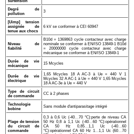
surtension
Degré de
3
pollution
[Uimp] tension
assignée de
6 kV se conformer à CEI 60947
tenue aux chocs
B10d = 1369863 cycle contacteur avec charge
Niveau de
nominale se conformer à EN/ISO 13849-1 B10d
fiabilité
= 20000000 cycle contacteur avec charge
mécanique se conformer à EN/ISO 13849-1
Durée de vie
15 Mcycles
mécanique
1,65 Mcycles 18 A AC-3 à Ue = 440 V 1
Durée de vie
Mcycles 32 A AC-1 à Ue = 440 V 1,65 Mcycles
électrique
18 A AC-3e à Ue = 440 V
Type de circuit
CC à 2 phases
de commande
Technologie
Sans module d'antiparasitage intégré
bobine
0,3 à 0,6 Uc (-40…70 °C):perte de niveau CA
Plage de tension
50 Hz 0,8 à 1,1 Uc (-40…60 °C):opérationnel
du circuit de
CA 50 Hz 0,85…1,1 Uc (-40…60
commande
°C):opérationnel CA 60 Hz 1...1,1 Uc (60…70