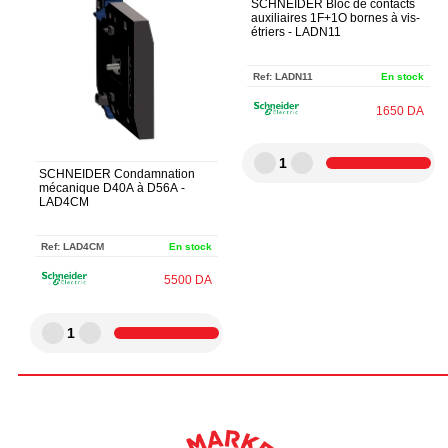
SCHNEIDER Bloc de contacts
auxiliaires 1F+1O bornes à vis-
étriers - LADN11
Ref:
LADN11
En stock
1650
DA
1
SCHNEIDER Condamnation
mécanique D40A à D56A -
LAD4CM
Ref:
LAD4CM
En stock
5500
DA
1