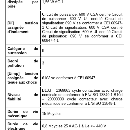
dissipée par
1,56 W AC-1
pôle
Circuit de puissance: 600 V CSA certifié Circuit
de puissance: 600 V UL certifié Circuit de
[Ui] tension
signalisation: 690 V se conformer à CEI 60947-
assignée
1 Circuit de signalisation: 600 V CSA certifié
d'isolement
Circuit de signalisation: 600 V UL certifié Circuit
de puissance: 690 V se conformer à CEI
60947-4-1
Catégorie de
III
surtension
Degré de
3
pollution
[Uimp] tension
assignée de
6 kV se conformer à CEI 60947
tenue aux chocs
B10d = 1369863 cycle contacteur avec charge
Niveau de
nominale se conformer à EN/ISO 13849-1 B10d
fiabilité
= 20000000 cycle contacteur avec charge
mécanique se conformer à EN/ISO 13849-1
Durée de vie
15 Mcycles
mécanique
Durée de vie
0,8 Mcycles 25 A AC-1 à Ue <= 440 V
électrique