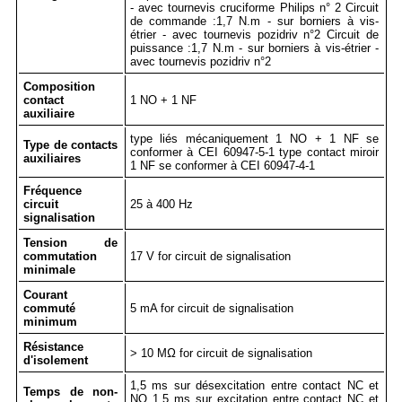
- avec tournevis cruciforme Philips n° 2 Circuit
de commande :1,7 N.m - sur borniers à vis-
étrier - avec tournevis pozidriv n°2 Circuit de
puissance :1,7 N.m - sur borniers à vis-étrier -
avec tournevis pozidriv n°2
Composition
contact
1 NO + 1 NF
auxiliaire
type liés mécaniquement 1 NO + 1 NF se
Type de contacts
conformer à CEI 60947-5-1 type contact miroir
auxiliaires
1 NF se conformer à CEI 60947-4-1
Fréquence
circuit
25 à 400 Hz
signalisation
Tension de
commutation
17 V for circuit de signalisation
minimale
Courant
commuté
5 mA for circuit de signalisation
minimum
Résistance
> 10 MΩ for circuit de signalisation
d'isolement
1,5 ms sur désexcitation entre contact NC et
Temps de non-
NO 1,5 ms sur excitation entre contact NC et