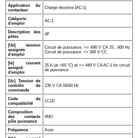
Application du
Charge résistive (AC-1)
contacteur
Catégorie
AC-1
d'emploi
Description des
4P
pôles
[Ue] tension
Circuit de puissance: <= 690 V CA 25...400 Hz
assignée
Circuit de puissance: <= 300 V CC
d'emploi
[Ie] courant
25 A (at <60 °C) at <= 440 V CA AC-1 for circuit
assigné
de puissance
d'emploi
[Uc] Tension de
contrôle de
230 V CA 50/60 Hz
commande
Code de
LC1D
compatibilité
Composition
des contacts
4NO
pôle puissance
Fréquence
Avec