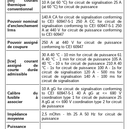
[Ith] courant
10 A (at 60 °C) for circuit de signalisation 25 A
thermique
(at 60 °C) for circuit de puissance
conventionnel
140 A CA for circuit de signalisation conforming
Pouvoir nominal
to CEI 60947-5-1 250 A CC for circuit de
d'enclenchement
signalisation conforming to CEI 60947-5-1 250
Irms
A at 440 V for circuit de puissance conforming
to CEI 60947
Pouvoir assigné
250 A at 440 V for circuit de puissance
de coupure
conforming to CEI 60947
30 A 40 °C - 10 min for circuit de puissance 61
A 40 °C - 1 min for circuit de puissance 105 A
[Icw] courant
40 °C - 10 s for circuit de puissance 210 A 40
assigné de
°C - 1s for circuit de puissance 100 A - 1s for
courte durée
circuit de signalisation 120 A - 500 ms for
admissible
circuit de signalisation 140 A - 100 ms for
circuit de signalisation
10 A gG for circuit de signalisation conforming
Calibre du
to CEI 60947-5-1 40 A gG at <= 690 V
fusible à
coordination type 1 for circuit de puissance 25
associer
A gG at <= 690 V coordination type 2 for circuit
de puissance
Impédance
2,5 mOhm - Ith 25 A 50 Hz for circuit de
moyenne
puissance
Puissance