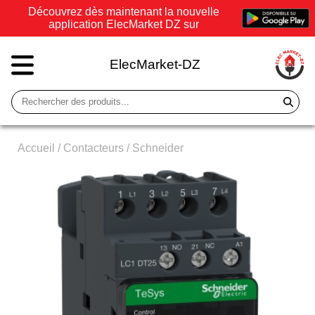
Découvrez dès maintenant la nouvelle
application ElecMarket DZ sur
ElecMarket-DZ
Accueil
/
Contacteurs
/
Schneider