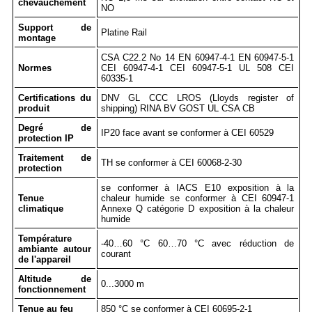
chevauchement
NO
Support de
Platine Rail
montage
CSA C22.2 No 14 EN 60947-4-1 EN 60947-5-1
Normes
CEI 60947-4-1 CEI 60947-5-1 UL 508 CEI
60335-1
Certifications du
DNV GL CCC LROS (Lloyds register of
produit
shipping) RINA BV GOST UL CSA CB
Degré de
IP20 face avant se conformer à CEI 60529
protection IP
Traitement de
TH se conformer à CEI 60068-2-30
protection
se conformer à IACS E10 exposition à la
Tenue
chaleur humide se conformer à CEI 60947-1
climatique
Annexe Q catégorie D exposition à la chaleur
humide
Température
-40…60 °C 60…70 °C avec réduction de
ambiante autour
courant
de l'appareil
Altitude de
0...3000 m
fonctionnement
Tenue au feu
850 °C se conformer à CEI 60695-2-1