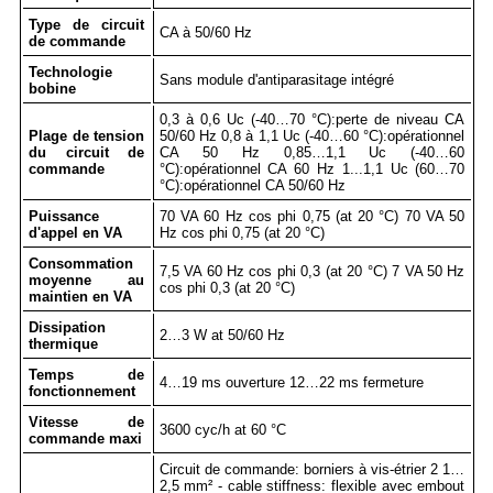
Type de circuit
CA à 50/60 Hz
de commande
Technologie
Sans module d'antiparasitage intégré
bobine
0,3 à 0,6 Uc (-40…70 °C):perte de niveau CA
Plage de tension
50/60 Hz 0,8 à 1,1 Uc (-40…60 °C):opérationnel
du circuit de
CA 50 Hz 0,85…1,1 Uc (-40…60
commande
°C):opérationnel CA 60 Hz 1...1,1 Uc (60…70
°C):opérationnel CA 50/60 Hz
Puissance
70 VA 60 Hz cos phi 0,75 (at 20 °C) 70 VA 50
d'appel en VA
Hz cos phi 0,75 (at 20 °C)
Consommation
7,5 VA 60 Hz cos phi 0,3 (at 20 °C) 7 VA 50 Hz
moyenne au
cos phi 0,3 (at 20 °C)
maintien en VA
Dissipation
2…3 W at 50/60 Hz
thermique
Temps de
4…19 ms ouverture 12…22 ms fermeture
fonctionnement
Vitesse de
3600 cyc/h at 60 °C
commande maxi
Circuit de commande: borniers à vis-étrier 2 1…
2,5 mm² - cable stiffness: flexible avec embout