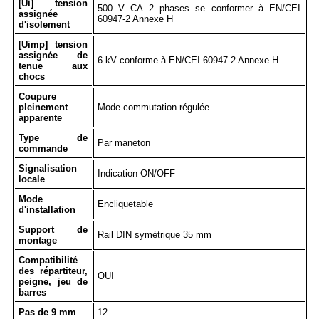
[Ui] tension
500 V CA 2 phases se conformer à EN/CEI
assignée
60947-2 Annexe H
d'isolement
[Uimp] tension
assignée de
6 kV conforme à EN/CEI 60947-2 Annexe H
tenue aux
chocs
Coupure
pleinement
Mode commutation régulée
apparente
Type de
Par maneton
commande
Signalisation
Indication ON/OFF
locale
Mode
Encliquetable
d'installation
Support de
Rail DIN symétrique 35 mm
montage
Compatibilité
des répartiteur,
OUI
peigne, jeu de
barres
Pas de 9 mm
12