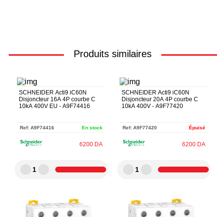
Produits similaires
SCHNEIDER Acti9 iC60N
SCHNEIDER Acti9 iC60N
Disjoncteur 16A 4P courbe C
Disjoncteur 20A 4P courbe C
10kA 400V EU - A9F74416
10kA 400V - A9F77420
Ref:
A9F74416
En stock
Ref:
A9F77420
Épuisé
6200
DA
6200
DA
1
1