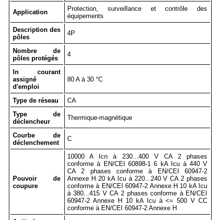
Protection, surveillance et contrôle des
Application
équipements
Description des
4P
pôles
Nombre de
4
pôles protégés
In courant
assigné
80 A à 30 °C
d'emploi
Type de réseau
CA
Type de
Thermique-magnétique
déclencheur
Courbe de
C
déclenchement
10000 A Icn à 230...400 V CA 2 phases
conforme à EN/CEI 60898-1 6 kA Icu à 440 V
CA 2 phases conforme à EN/CEI 60947-2
Pouvoir de
Annexe H 20 kA Icu à 220...240 V CA 2 phases
coupure
conforme à EN/CEI 60947-2 Annexe H 10 kA Icu
à 380...415 V CA 2 phases conforme à EN/CEI
60947-2 Annexe H 10 kA Icu à <= 500 V CC
conforme à EN/CEI 60947-2 Annexe H