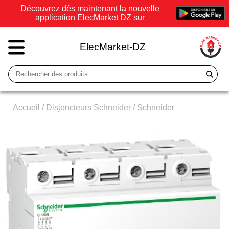
Découvrez dès maintenant la nouvelle
application ElecMarket DZ sur
ElecMarket-DZ
Accueil
/
Disjoncteurs Schneider
/
Schneider