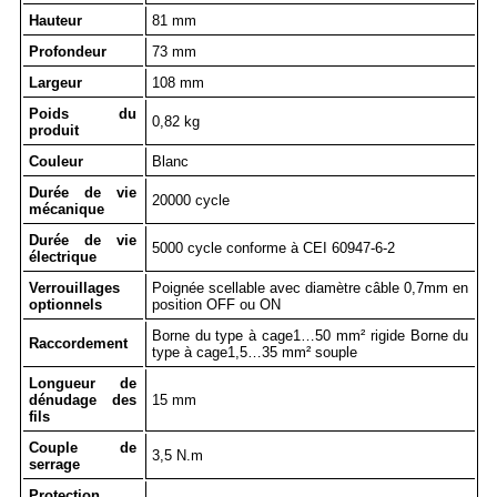
Hauteur
81 mm
Profondeur
73 mm
Largeur
108 mm
Poids du
0,82 kg
produit
Couleur
Blanc
Durée de vie
20000 cycle
mécanique
Durée de vie
5000 cycle conforme à CEI 60947-6-2
électrique
Verrouillages
Poignée scellable avec diamètre câble 0,7mm en
optionnels
position OFF ou ON
Borne du type à cage1…50 mm² rigide Borne du
Raccordement
type à cage1,5…35 mm² souple
Longueur de
dénudage des
15 mm
fils
Couple de
3,5 N.m
serrage
Protection