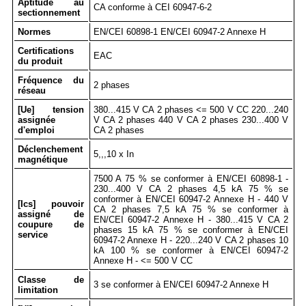
Aptitude au
CA conforme à CEI 60947-6-2
sectionnement
Normes
EN/CEI 60898-1 EN/CEI 60947-2 Annexe H
Certifications
EAC
du produit
Fréquence du
2 phases
réseau
[Ue] tension
380...415 V CA 2 phases <= 500 V CC 220...240
assignée
V CA 2 phases 440 V CA 2 phases 230...400 V
d'emploi
CA 2 phases
Déclenchement
5,,,10 x In
magnétique
7500 A 75 % se conformer à EN/CEI 60898-1 -
230...400 V CA 2 phases 4,5 kA 75 % se
conformer à EN/CEI 60947-2 Annexe H - 440 V
[Ics] pouvoir
CA 2 phases 7,5 kA 75 % se conformer à
assigné de
EN/CEI 60947-2 Annexe H - 380...415 V CA 2
coupure de
phases 15 kA 75 % se conformer à EN/CEI
service
60947-2 Annexe H - 220...240 V CA 2 phases 10
kA 100 % se conformer à EN/CEI 60947-2
Annexe H - <= 500 V CC
Classe de
3 se conformer à EN/CEI 60947-2 Annexe H
limitation