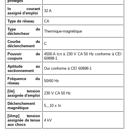
protégés
In courant
32 A
assigné d'emploi
Type de réseau
CA
Type de
Thermique-magnétique
déclencheur
Courbe de
C
déclenchement
Pouvoir de
4500 A Icn à 230 V CA 50 Hz conforme à CEI
coupure
60898-1
Aptitude au
Oui conforme à CEI 60898-1
sectionnement
Fréquence du
50/60 Hz
réseau
[Ue] tension
230 V CA 50 Hz
assignée d'emploi
Déclenchement
5,,,10 x In
magnétique
[Uimp] tension
assignée de tenue
4 kV
aux chocs