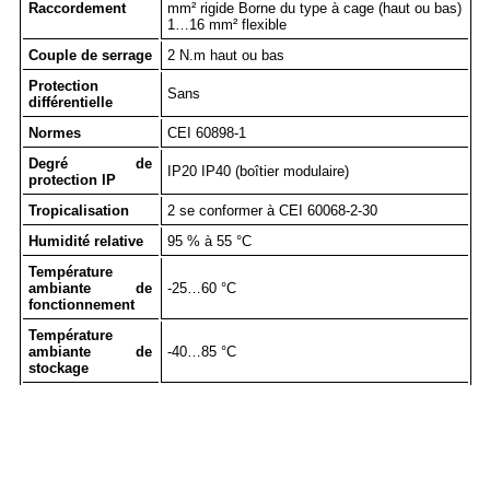
Raccordement
mm² rigide Borne du type à cage (haut ou bas)
1…16 mm² flexible
Couple de serrage
2 N.m haut ou bas
Protection
Sans
différentielle
Normes
CEI 60898-1
Degré de
IP20 IP40 (boîtier modulaire)
protection IP
Tropicalisation
2 se conformer à CEI 60068-2-30
Humidité relative
95 % à 55 °C
Température
ambiante de
-25…60 °C
fonctionnement
Température
ambiante de
-40…85 °C
stockage