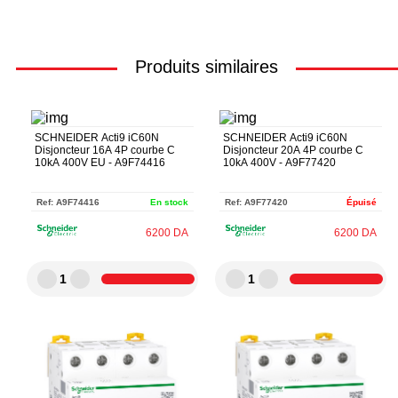
Produits similaires
SCHNEIDER Acti9 iC60N
SCHNEIDER Acti9 iC60N
Disjoncteur 16A 4P courbe C
Disjoncteur 20A 4P courbe C
10kA 400V EU - A9F74416
10kA 400V - A9F77420
Ref:
A9F74416
En stock
Ref:
A9F77420
Épuisé
6200
DA
6200
DA
1
1