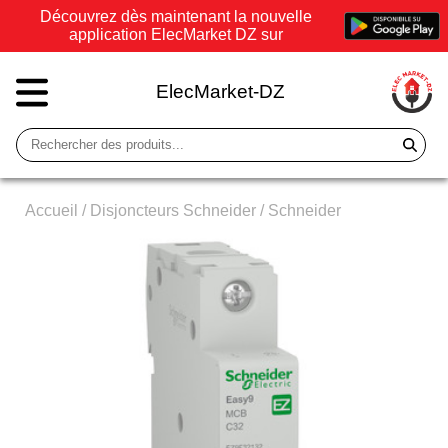
Découvrez dès maintenant la nouvelle
application ElecMarket DZ sur
ElecMarket-DZ
Accueil
/
Disjoncteurs Schneider
/
Schneider