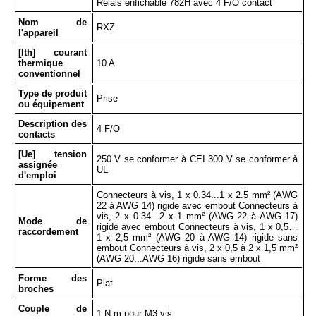
Relais enfichable 782H avec 4 F/O contact
Nom de
RXZ
l'appareil
[Ith] courant
thermique
10 A
conventionnel
Type de produit
Prise
ou équipement
Description des
4 F/O
contacts
[Ue] tension
250 V se conformer à CEI 300 V se conformer à
assignée
UL
d'emploi
Connecteurs à vis, 1 x 0.34...1 x 2.5 mm² (AWG
22 à AWG 14) rigide avec embout Connecteurs à
vis, 2 x 0.34...2 x 1 mm² (AWG 22 à AWG 17)
Mode de
rigide avec embout Connecteurs à vis, 1 x 0,5…
raccordement
1 x 2,5 mm² (AWG 20 à AWG 14) rigide sans
embout Connecteurs à vis, 2 x 0,5 à 2 x 1,5 mm²
(AWG 20...AWG 16) rigide sans embout
Forme des
Plat
broches
Couple de
1 N.m pour M3 vis