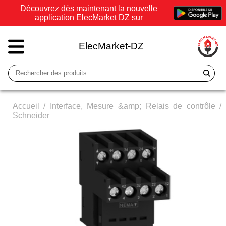
Découvrez dès maintenant la nouvelle
application ElecMarket DZ sur
ElecMarket-DZ
Accueil
/
Interface, Mesure &amp; Relais de contrôle
/
Schneider