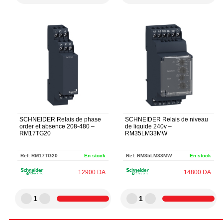
SCHNEIDER Relais de phase
SCHNEIDER Relais de niveau
order et absence 208-480 –
de liquide 240v –
RM17TG20
RM35LM33MW
Ref:
RM17TG20
En stock
Ref:
RM35LM33MW
En stock
12900
DA
14800
DA
1
1