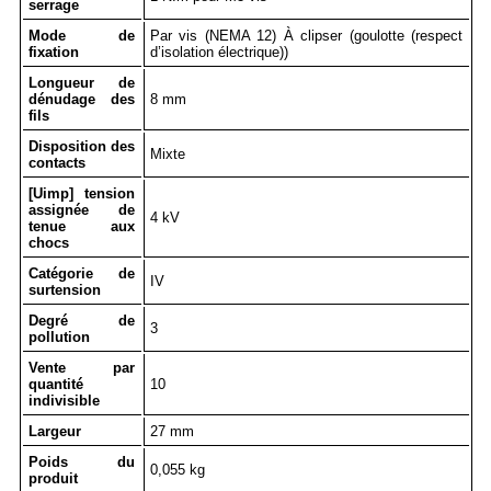
serrage
Mode de
Par vis (NEMA 12) À clipser (goulotte (respect
fixation
d’isolation électrique))
Longueur de
dénudage des
8 mm
fils
Disposition des
Mixte
contacts
[Uimp] tension
assignée de
4 kV
tenue aux
chocs
Catégorie de
IV
surtension
Degré de
3
pollution
Vente par
quantité
10
indivisible
Largeur
27 mm
Poids du
0,055 kg
produit