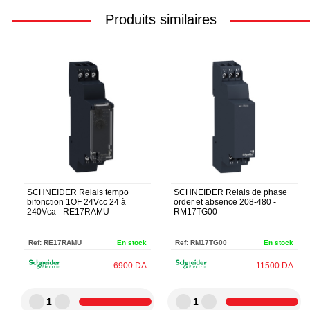
Produits similaires
SCHNEIDER Relais tempo
SCHNEIDER Relais de phase
bifonction 1OF 24Vcc 24 à
order et absence 208-480 -
240Vca - RE17RAMU
RM17TG00
Ref:
RE17RAMU
En stock
Ref:
RM17TG00
En stock
6900
DA
11500
DA
1
1