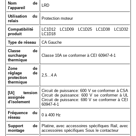
Nom de
LRD
l'appareil
Utilisation du
Protection moteur
relais
Compatibilité
LC1D12 LC1D09 LC1D25 LC1D38 LC1D32
produit
LC1D18
Type de réseau
CA Gauche
Classe de
surcharge
Classe 10A se conformer à CEI 60947-4-1
thermique
Zone de
réglage de
2,5…4 A
protection
thermique
Circuit de puissance: 600 V se conformer à CSA
[Ui] tension
Circuit de puissance: 600 V se conformer à UL
assignée
Circuit de puissance: 690 V se conformer à CEI
d'isolement
60947-4-1
Fréquence du
0 à 400 Hz
réseau
Support de
Platine, avec accessoires spécifiques Rail, avec
montage
accessoires spécifiques Sous le contacteur