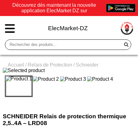
Découvrez dès maintenant la nouvelle
application ElecMarket DZ sur
ElecMarket-DZ
Accueil
/
Relais de Protection
/
Schneider
SCHNEIDER Relais de protection thermique
2,5..4A – LRD08