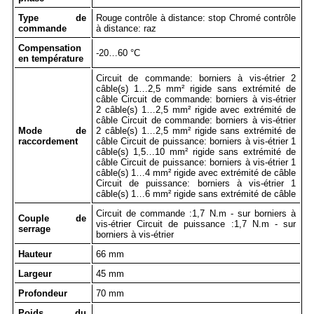
Type de
Rouge contrôle à distance: stop Chromé contrôle
commande
à distance: raz
Compensation
-20…60 °C
en température
Circuit de commande: borniers à vis-étrier 2
câble(s) 1…2,5 mm² rigide sans extrémité de
câble Circuit de commande: borniers à vis-étrier
2 câble(s) 1…2,5 mm² rigide avec extrémité de
câble Circuit de commande: borniers à vis-étrier
Mode de
2 câble(s) 1…2,5 mm² rigide sans extrémité de
raccordement
câble Circuit de puissance: borniers à vis-étrier 1
câble(s) 1,5…10 mm² rigide sans extrémité de
câble Circuit de puissance: borniers à vis-étrier 1
câble(s) 1…4 mm² rigide avec extrémité de câble
Circuit de puissance: borniers à vis-étrier 1
câble(s) 1…6 mm² rigide sans extrémité de câble
Circuit de commande :1,7 N.m - sur borniers à
Couple de
vis-étrier Circuit de puissance :1,7 N.m - sur
serrage
borniers à vis-étrier
Hauteur
66 mm
Largeur
45 mm
Profondeur
70 mm
Poids du