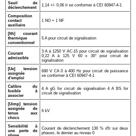
Seuil de
1,14 +/- 0,06 Ir se conformer à CEI 60947-4-1
déclenchement
Composition
contact
1 NO + 1 NF
auxiliaire
[Ith] courant
thermique
5 A pour circuit de signalisation
conventionnel
3 A à 1250 V AC-15 pour circuit de signalisation
Courant
0,22 A à 125 V 60 x 30° pour circuit de
admissible
signalisation
[Ue] tension
690 V CA 0 à 400 Hz pour circuit de puissance
assignée
se conformer à CEI 60947-4-1
d'emploi
Calibre du
4 A gG for circuit de signalisation 4 A BS for
fusible à
circuit de signalisation
associer
[Uimp] tension
assignée de
6 kV
tenue aux
chocs
Sensibilité à
Courant de déclenchement 130 % d'Ir sur deux
une perte de
phases, le dernier au niveau 0
phase