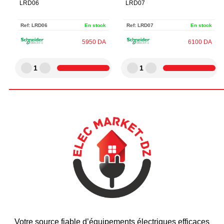
LRD06
LRD07
Ref:
LRD06
En stock
Ref:
LRD07
En stock
5950
DA
6100
DA
1
1
Votre source fiable d’équipements électriques efficaces