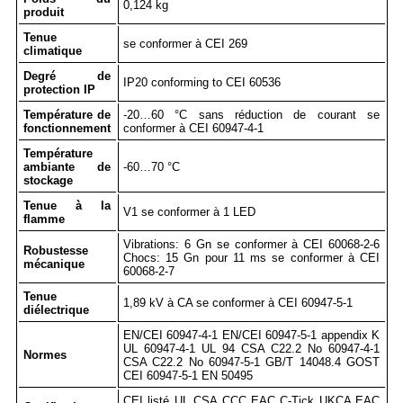
0,124 kg
produit
Tenue
se conformer à CEI 269
climatique
Degré de
IP20 conforming to CEI 60536
protection IP
Température de
-20…60 °C sans réduction de courant se
fonctionnement
conformer à CEI 60947-4-1
Température
ambiante de
-60…70 °C
stockage
Tenue à la
V1 se conformer à 1 LED
flamme
Vibrations: 6 Gn se conformer à CEI 60068-2-6
Robustesse
Chocs: 15 Gn pour 11 ms se conformer à CEI
mécanique
60068-2-7
Tenue
1,89 kV à CA se conformer à CEI 60947-5-1
diélectrique
EN/CEI 60947-4-1 EN/CEI 60947-5-1 appendix K
UL 60947-4-1 UL 94 CSA C22.2 No 60947-4-1
Normes
CSA C22.2 No 60947-5-1 GB/T 14048.4 GOST
CEI 60947-5-1 EN 50495
CEI listé UL CSA CCC EAC C-Tick UKCA EAC