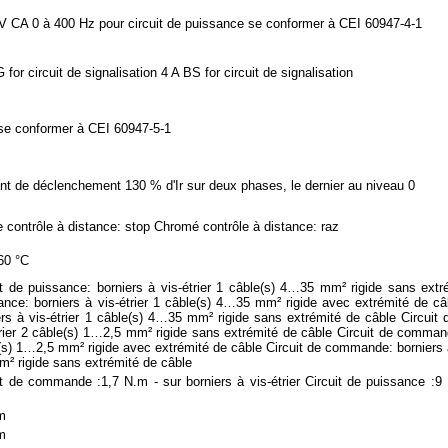
V CA 0 à 400 Hz pour circuit de puissance se conformer à CEI 60947-4-1
 for circuit de signalisation 4 A BS for circuit de signalisation
se conformer à CEI 60947-5-1
nt de déclenchement 130 % d'Ir sur deux phases, le dernier au niveau 0
 contrôle à distance: stop Chromé contrôle à distance: raz
60 °C
it de puissance: borniers à vis-étrier 1 câble(s) 4…35 mm² rigide sans extr
ance: borniers à vis-étrier 1 câble(s) 4…35 mm² rigide avec extrémité de câ
ers à vis-étrier 1 câble(s) 4…35 mm² rigide sans extrémité de câble Circui
trier 2 câble(s) 1…2,5 mm² rigide sans extrémité de câble Circuit de commande
(s) 1…2,5 mm² rigide avec extrémité de câble Circuit de commande: borniers à
m² rigide sans extrémité de câble
it de commande :1,7 N.m - sur borniers à vis-étrier Circuit de puissance :9 
m
m