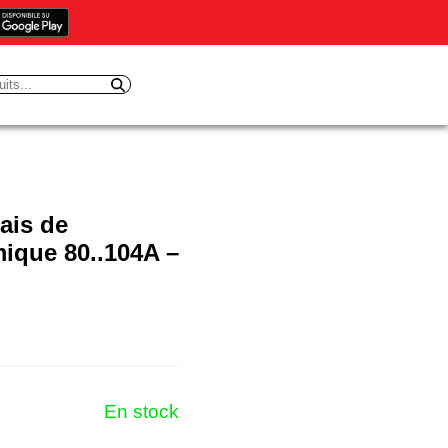
ais de
mique 80..104A –
En stock