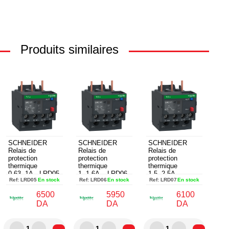
Produits similaires
SCHNEIDER
SCHNEIDER
SCHNEIDER
Relais de
Relais de
Relais de
protection
protection
protection
thermique
thermique
thermique
0,63..1A - LRD05
1..1,6A – LRD06
1,5..2,5A –
Ref:
LRD05
En stock
Ref:
LRD06
En stock
Ref:
LRD07
En stock
LRD07
6500
5950
6100
DA
DA
DA
1
1
1