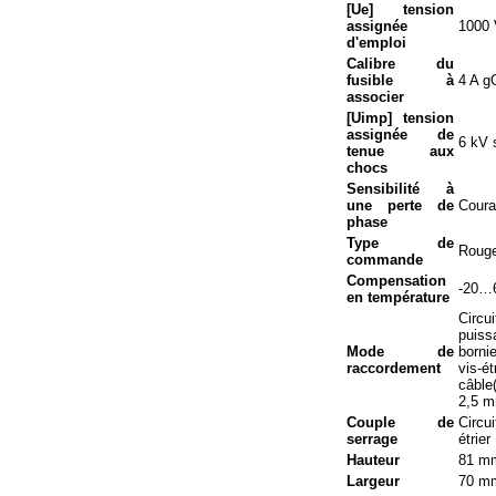
[Ue] tension
assignée
1000 
d'emploi
Calibre du
fusible à
4 A gG
associer
[Uimp] tension
assignée de
6 kV 
tenue aux
chocs
Sensibilité à
une perte de
Coura
phase
Type de
Rouge
commande
Compensation
-20…
en température
Circu
puiss
Mode de
borni
raccordement
vis-é
câble
2,5 m
Couple de
Circu
serrage
étrier
Hauteur
81 m
Largeur
70 m