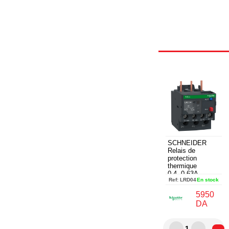
SCHNEIDER
Relais de
protection
thermique
0,4..0,63A -
Ref:
LRD04
En stock
LRD04
5950
DA
1