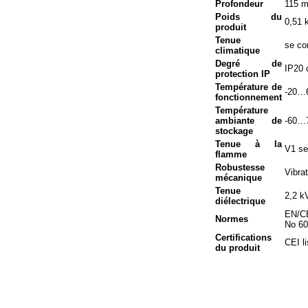
Profondeur
115 
Poids du
0,51 
produit
Tenue
se co
climatique
Degré de
IP20 
protection IP
Température de
-20…6
fonctionnement
Température
ambiante de
-60…
stockage
Tenue à la
V1 se
flamme
Robustesse
Vibra
mécanique
Tenue
2,2 k
diélectrique
EN/CE
Normes
No 60
Certifications
CEI 
du produit