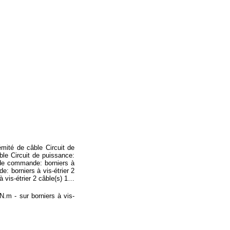
émité de câble Circuit de
ble Circuit de puissance:
t de commande: borniers à
: borniers à vis-étrier 2
 vis-étrier 2 câble(s) 1…
N.m - sur borniers à vis-