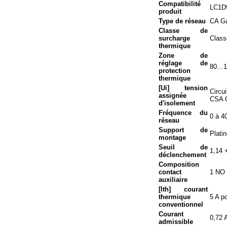
Compatibilité
LC1D
produit
Type de réseau
CA G
Classe de
surcharge
Class
thermique
Zone de
réglage de
80…1
protection
thermique
[Ui] tension
Circu
assignée
CSA C
d'isolement
Fréquence du
0 à 4
réseau
Support de
Plati
montage
Seuil de
1,14 
déclenchement
Composition
contact
1 NO 
auxiliaire
[Ith] courant
thermique
5 A po
conventionnel
Courant
0,72 
admissible