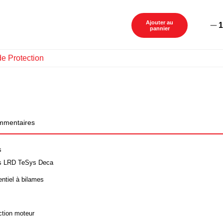
Ajouter au
1
pannier
de Protection
mentaires
s
s LRD TeSys Deca
entiel à bilames
ction moteur