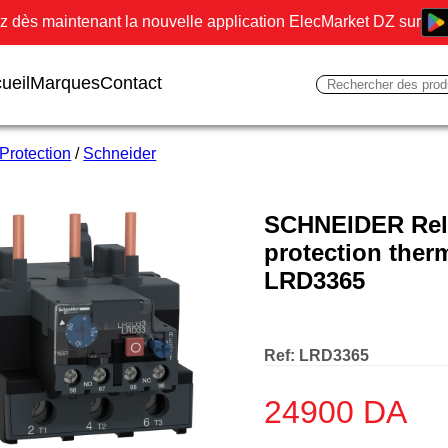
 dès maintenant la nouvelle application ElecMarket DZ sur
ueil
Marques
Contact
Protection
/
Schneider
SCHNEIDER Rel
protection ther
LRD3365
Ref:
LRD3365
24900
DA