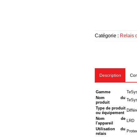
Catégorie :
Relais 
Description
Com
Gamme
TeSy
Nom du
TeSy
produit
Type de produit
Différ
ou équipement
Nom de
LRD
l'appareil
Utilisation du
Prote
relais