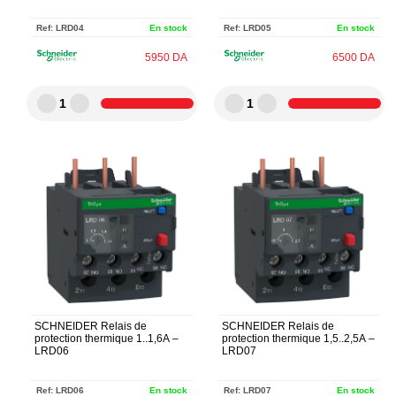
Ref:
LRD04
En stock
Ref:
LRD05
En stock
5950
DA
6500
DA
1
1
SCHNEIDER Relais de
SCHNEIDER Relais de
protection thermique 1..1,6A –
protection thermique 1,5..2,5A –
LRD06
LRD07
Ref:
LRD06
En stock
Ref:
LRD07
En stock