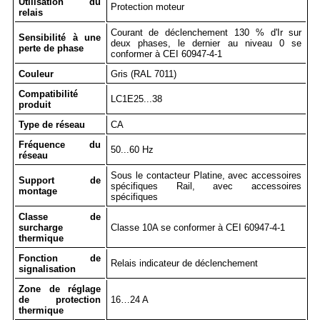
Utilisation du
Protection moteur
relais
Courant de déclenchement 130 % d'Ir sur
Sensibilité à une
deux phases, le dernier au niveau 0 se
perte de phase
conformer à CEI 60947-4-1
Couleur
Gris (RAL 7011)
Compatibilité
LC1E25...38
produit
Type de réseau
CA
Fréquence du
50...60 Hz
réseau
Sous le contacteur Platine, avec accessoires
Support de
spécifiques Rail, avec accessoires
montage
spécifiques
Classe de
surcharge
Classe 10A se conformer à CEI 60947-4-1
thermique
Fonction de
Relais indicateur de déclenchement
signalisation
Zone de réglage
de protection
16…24 A
thermique