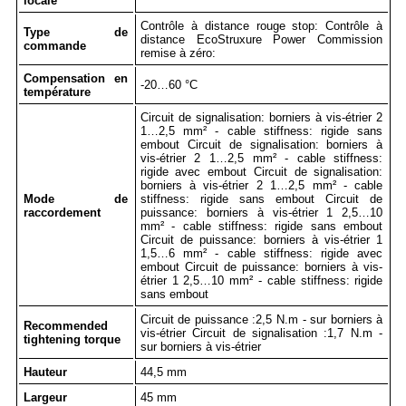
locale
Contrôle à distance rouge stop: Contrôle à
Type de
distance EcoStruxure Power Commission
commande
remise à zéro:
Compensation en
-20…60 °C
température
Circuit de signalisation: borniers à vis-étrier 2
1…2,5 mm² - cable stiffness: rigide sans
embout Circuit de signalisation: borniers à
vis-étrier 2 1…2,5 mm² - cable stiffness:
rigide avec embout Circuit de signalisation:
borniers à vis-étrier 2 1…2,5 mm² - cable
Mode de
stiffness: rigide sans embout Circuit de
raccordement
puissance: borniers à vis-étrier 1 2,5…10
mm² - cable stiffness: rigide sans embout
Circuit de puissance: borniers à vis-étrier 1
1,5…6 mm² - cable stiffness: rigide avec
embout Circuit de puissance: borniers à vis-
étrier 1 2,5…10 mm² - cable stiffness: rigide
sans embout
Circuit de puissance :2,5 N.m - sur borniers à
Recommended
vis-étrier Circuit de signalisation :1,7 N.m -
tightening torque
sur borniers à vis-étrier
Hauteur
44,5 mm
Largeur
45 mm