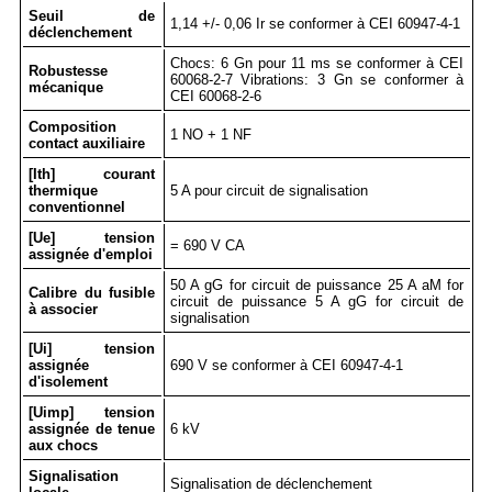
Seuil de
1,14 +/- 0,06 Ir se conformer à CEI 60947-4-1
déclenchement
Chocs: 6 Gn pour 11 ms se conformer à CEI
Robustesse
60068-2-7 Vibrations: 3 Gn se conformer à
mécanique
CEI 60068-2-6
Composition
1 NO + 1 NF
contact auxiliaire
[Ith] courant
thermique
5 A pour circuit de signalisation
conventionnel
[Ue] tension
= 690 V CA
assignée d'emploi
50 A gG for circuit de puissance 25 A aM for
Calibre du fusible
circuit de puissance 5 A gG for circuit de
à associer
signalisation
[Ui] tension
assignée
690 V se conformer à CEI 60947-4-1
d'isolement
[Uimp] tension
assignée de tenue
6 kV
aux chocs
Signalisation
Signalisation de déclenchement