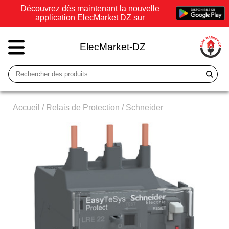
Découvrez dès maintenant la nouvelle
application ElecMarket DZ sur
ElecMarket-DZ
Accueil
/
Relais de Protection
/
Schneider