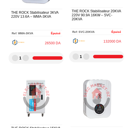
THE ROCK Stabilisateur 20KVA
THE ROCK Stabilisateur 3KVA
220V 90.9A 16KW – SVC-
220V 13.6A – WMA-3KVA
20KVA
Ref:
SVC-20KVA
Épuisé
Ref:
WMA-3KVA
Épuisé
132000
DA
26500
DA
1
1