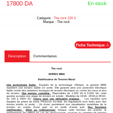
17800
DA
En stock
Catégorie :
The rock 220 V
Marque :
The rock
Fiche Technique
Description
Commentaires
The rock
SERIES
WMA
Stabilisateur de Tension Mural
Une technologie fiable
Equipés de la technologie «Relais», la gamme WMA
maintient une tension stable en sortie. Elle garantit ainsi une protection électrique
fiable contre des variations brusques de tension électrique ou contre les creux et pics
de tension.
Une gamme complète
Disponibles de 1.000 VA à 3.000 VA, cette
gamme accepte une plage de tension en entrée : Modèles de 1KVA, 2KVA et 3KVA :
de 100 à 260V AC.
Conçu pour une utilisation pratique
- Les modèles sont
équipés de prises de sortie FR/Socet. Au-delà, les régulateurs sont livrés avec des
bornes entrée et sortie. - Un écran permettent une visualisation immédiate de la
tension en entrée d'une part, et en sortie d'autre part.
Des fonctions
intelligentes
Délai au redémarrage:
lorsque cette fonction est activée, le
redémarrage est différé en cas de microcoupure, coupure ou variation de tension