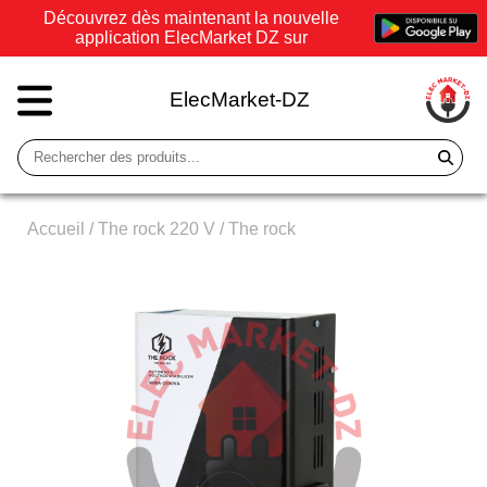
Découvrez dès maintenant la nouvelle
application ElecMarket DZ sur
ElecMarket-DZ
Accueil
/
The rock 220 V
/
The rock