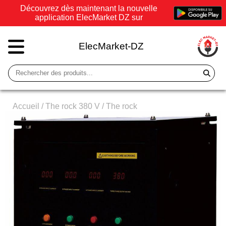
Découvrez dès maintenant la nouvelle
application ElecMarket DZ sur
ElecMarket-DZ
Accueil
/
The rock 380 V
/
The rock