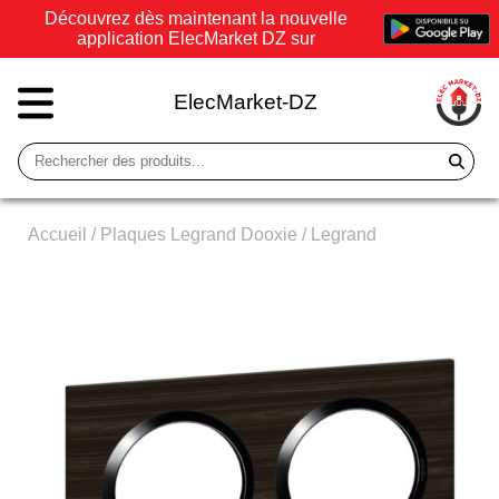
Découvrez dès maintenant la nouvelle
application ElecMarket DZ sur
ElecMarket-DZ
Accueil
/
Plaques Legrand Dooxie
/
Legrand