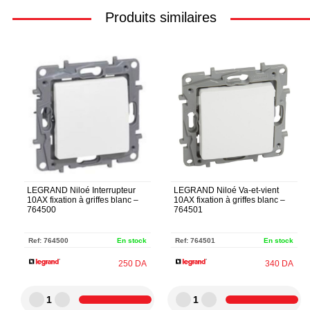
Produits similaires
LEGRAND Niloé Interrupteur
LEGRAND Niloé Va-et-vient
10AX fixation à griffes blanc –
10AX fixation à griffes blanc –
764500
764501
Ref:
764500
En stock
Ref:
764501
En stock
250
DA
340
DA
1
1