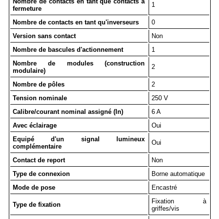
Nombre de contacts en tant que contacts à
1
fermeture
Nombre de contacts en tant qu'inverseurs
0
Version sans contact
Non
Nombre de bascules d'actionnement
1
Nombre de modules (construction
2
modulaire)
Nombre de pôles
2
Tension nominale
250 V
Calibre/courant nominal assigné (In)
6 A
Avec éclairage
Oui
Equipé d'un signal lumineux
Oui
complémentaire
Contact de report
Non
Type de connexion
Borne automatique
Mode de pose
Encastré
Fixation à
Type de fixation
griffes/vis