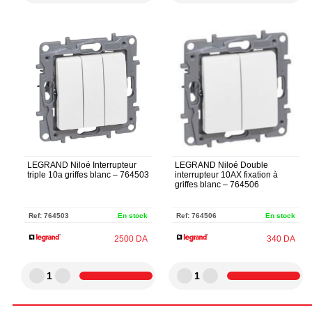
LEGRAND Niloé Interrupteur
LEGRAND Niloé Double
triple 10a griffes blanc – 764503
interrupteur 10AX fixation à
griffes blanc – 764506
Ref:
764503
En stock
Ref:
764506
En stock
2500
DA
340
DA
1
1