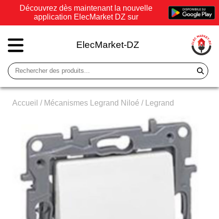
Découvrez dès maintenant la nouvelle
application ElecMarket DZ sur
ElecMarket-DZ
Accueil
/
Mécanismes Legrand Niloé
/
Legrand