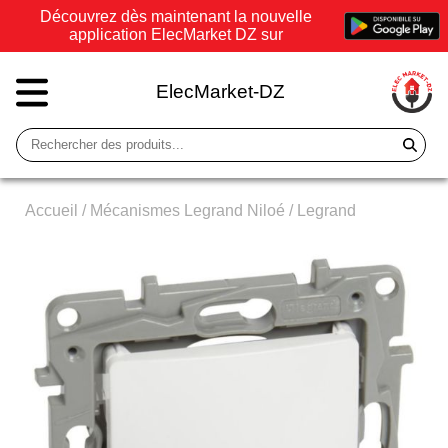
Découvrez dès maintenant la nouvelle
application ElecMarket DZ sur
ElecMarket-DZ
Accueil
/
Mécanismes Legrand Niloé
/
Legrand