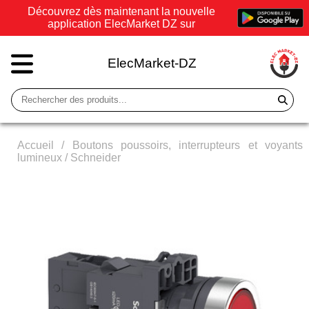
Découvrez dès maintenant la nouvelle
application ElecMarket DZ sur
ElecMarket-DZ
Accueil
/
Boutons poussoirs, interrupteurs et voyants
lumineux
/
Schneider