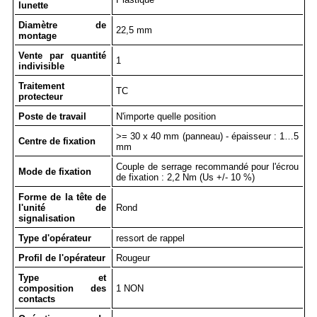
lunette
Diamètre de
22,5 mm
montage
Vente par quantité
1
indivisible
Traitement
TC
protecteur
Poste de travail
N'importe quelle position
>= 30 x 40 mm (panneau) - épaisseur : 1…5
Centre de fixation
mm
Couple de serrage recommandé pour l'écrou
Mode de fixation
de fixation : 2,2 Nm (Us +/- 10 %)
Forme de la tête de
l'unité de
Rond
signalisation
Type d'opérateur
ressort de rappel
Profil de l'opérateur
Rougeur
Type et
composition des
1 NON
contacts