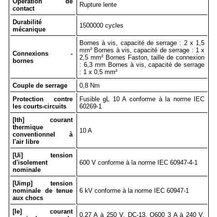
Opération de
Rupture lente
contact
Durabilité
1500000 cycles
mécanique
Bornes à vis, capacité de serrage : 2 x 1,5
mm² Bornes à vis, capacité de serrage : 1 x
Connexions -
2,5 mm² Bornes Faston, taille de connexion
bornes
: 6,3 mm Bornes à vis, capacité de serrage
: 1 x 0,5 mm²
Couple de serrage
0,8 Nm
Protection contre
Fusible gL 10 A conforme à la norme IEC
les courts-circuits
60269-1
[Ith] courant
thermique
10 A
conventionnel à
l'air libre
[Ui] tension
d'isolement
600 V conforme à la norme IEC 60947-4-1
nominale
[Uimp] tension
nominale de tenue
6 kV conforme à la norme IEC 60947-1
aux chocs
[Ie] courant
0,27 A à 250 V, DC-13, Q600 3 A à 240 V,