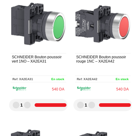
SCHNEIDER Bouton poussoir
SCHNEIDER Bouton poussoir
vert 1NO – XA2EA31
rouge 1NC – XA2EA42
Ref:
XA2EA31
En stock
Ref:
XA2EA42
En stock
540
DA
540
DA
1
1