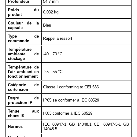
Profondeur
54,7 mm
Poids du
0,032 kg
produit
Couleur de la
Bleu
capsule
Type de
Rappel à ressort
commande
Température
ambiante de
-40…70 °C
stockage
Température de
l'air ambiant en
-25…55 °C
fonctionnement
Catégorie de
Classe I conforming to CEI 536
surtension
Degré de
IP65 se conformer à IEC 60529
protection IP
Tenue aux
IK03 conforme à IEC 60529
chocs IK
IEC 60947-1 GB 14048.1 CEI 60947-5-1 GB
Normes
14048.5