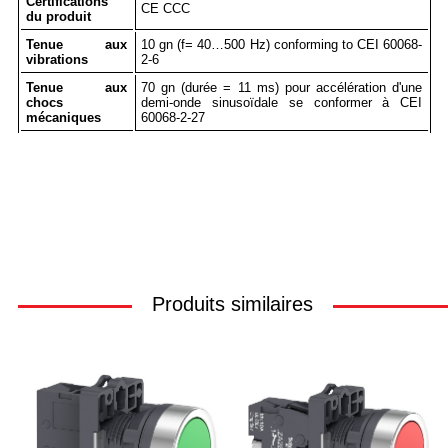
Certifications
CE CCC
du produit
Tenue aux
10 gn (f= 40…500 Hz) conforming to CEI 60068-
vibrations
2-6
Tenue aux
70 gn (durée = 11 ms) pour accélération d'une
chocs
demi-onde sinusoïdale se conformer à CEI
mécaniques
60068-2-27
Produits similaires