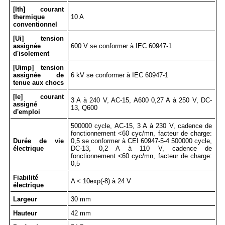
[Ith] courant
thermique
10 A
conventionnel
[Ui] tension
assignée
600 V se conformer à IEC 60947-1
d'isolement
[Uimp] tension
assignée de
6 kV se conformer à IEC 60947-1
tenue aux chocs
[Ie] courant
3 A à 240 V, AC-15, A600 0,27 A à 250 V, DC-
assigné
13, Q600
d'emploi
500000 cycle, AC-15, 3 A à 230 V, cadence de
fonctionnement <60 cyc/mn, facteur de charge:
Durée de vie
0,5 se conformer à CEI 60947-5-4 500000 cycle,
électrique
DC-13, 0,2 A à 110 V, cadence de
fonctionnement <60 cyc/mn, facteur de charge:
0,5
Fiabilité
Λ < 10exp(-8) à 24 V
électrique
Largeur
30 mm
Hauteur
42 mm