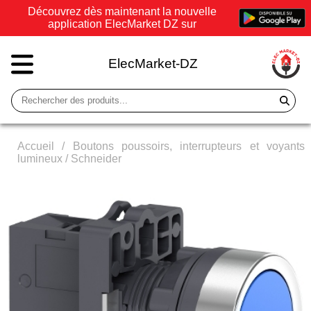
Découvrez dès maintenant la nouvelle
application ElecMarket DZ sur
ElecMarket-DZ
Accueil
/
Boutons poussoirs, interrupteurs et voyants
lumineux
/
Schneider