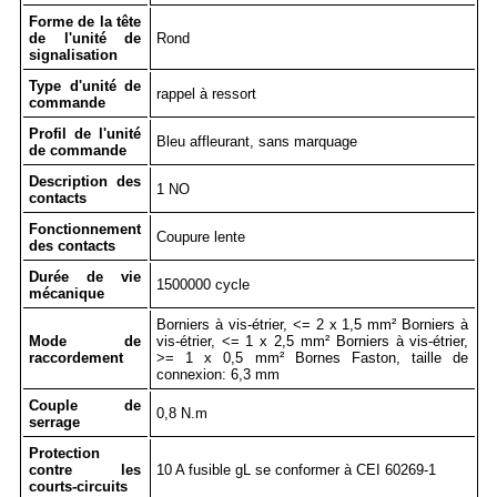
Forme de la tête
de l'unité de
Rond
signalisation
Type d'unité de
rappel à ressort
commande
Profil de l'unité
Bleu affleurant, sans marquage
de commande
Description des
1 NO
contacts
Fonctionnement
Coupure lente
des contacts
Durée de vie
1500000 cycle
mécanique
Borniers à vis-étrier, <= 2 x 1,5 mm² Borniers à
Mode de
vis-étrier, <= 1 x 2,5 mm² Borniers à vis-étrier,
raccordement
>= 1 x 0,5 mm² Bornes Faston, taille de
connexion: 6,3 mm
Couple de
0,8 N.m
serrage
Protection
contre les
10 A fusible gL se conformer à CEI 60269-1
courts-circuits