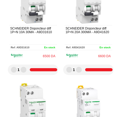
SCHNEIDER Disjoncteur diff
SCHNEIDER Disjoncteur diff
1P+N 10A 30MA - A9D31610
1P+N 20A 300MA - A9D41620
Ref:
A9D31610
En stock
Ref:
A9D41620
En stock
6500
DA
6600
DA
1
1