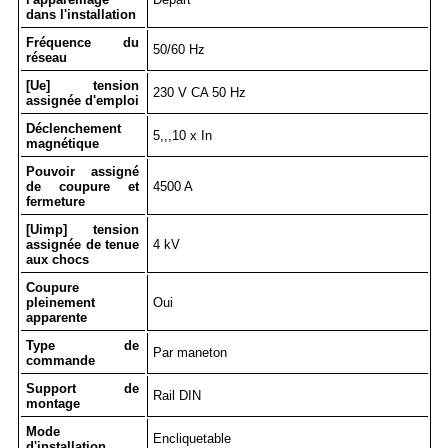
dans l'installation
Fréquence du
50/60 Hz
réseau
[Ue] tension
230 V CA 50 Hz
assignée d'emploi
Déclenchement
5,,,10 x In
magnétique
Pouvoir assigné
de coupure et
4500 A
fermeture
[Uimp] tension
assignée de tenue
4 kV
aux chocs
Coupure
pleinement
Oui
apparente
Type de
Par maneton
commande
Support de
Rail DIN
montage
Mode
Encliquetable
d'installation