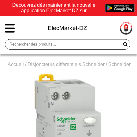
Découvrez dès maintenant la nouvelle
application ElecMarket DZ sur
ElecMarket-DZ
Accueil
/
Disjoncteurs différentiels Schneider
/
Schneider