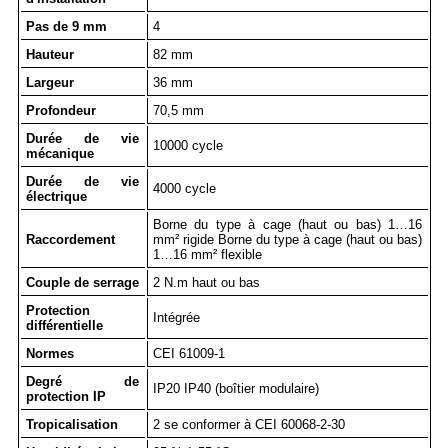
Pas de 9 mm
4
Hauteur
82 mm
Largeur
36 mm
Profondeur
70,5 mm
Durée de vie
10000 cycle
mécanique
Durée de vie
4000 cycle
électrique
Borne du type à cage (haut ou bas) 1…16
Raccordement
mm² rigide Borne du type à cage (haut ou bas)
1…16 mm² flexible
Couple de serrage
2 N.m haut ou bas
Protection
Intégrée
différentielle
Normes
CEI 61009-1
Degré de
IP20 IP40 (boîtier modulaire)
protection IP
Tropicalisation
2 se conformer à CEI 60068-2-30