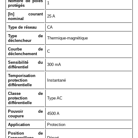
Nombre de pôles
1
protégés
[In] courant
25 A
nominal
Type de réseau
CA
Type de
Thermique-magnétique
déclencheur
Courbe de
C
déclenchement
Sensibilité du
300 mA
différentiel
Temporisation
protection
Instantané
différentielle
Classe de
protection
Type AC
différentielle
Pouvoir de
4500 A
coupure
Application
Protection
Position de
l'appareillage
Départ